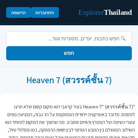
Explorer
Thailand
התחברות
הרשמה
חפש
Heaven 7 (สวรรค์ชั้น 7)
"Heaven 7" (สวรรค์ชั้น 7) בעיר קראבי הוא מקום קסום שלא תרצו
לפספס. מדובר באטרקציה ייחודית הממוקמת על הר גבוה, המציעה נופים
עוצרי נשימה של המפרץ והאיים שסביב. מה שהופך את המקום למיוחד הוא
השילוב המושלם בין הטבע הטרופי לבין חוויות הרפתקה, כמו מסלולי טיול,
סדנאות אמנות מקומית ודוכנים המציעים אוכל טעים ובירה מקומית. ביקור