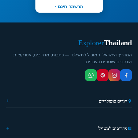
הרשמה חינם ›
Explorer
Thailand
המדריך הישראלי המוביל לתאילנד — כתבות, מדריכים, אטרקציות
ועדכונים שוטפים בעברית.
יעדים פופולריים
🏙️ בנגקוק
🌴 פוקט
🎭 פאטייה
מדריכים למטייל
⛵ קראבי
🏔️ פאי