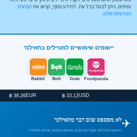
וטיפים. ניתן לבטל בכל עת. למידע נוסף, קראו את
הצהרת
הפרטיות שלנו
.
יישומים שימושיים למטיילים בתאילנד
Rabbit
Bolt
Grab
Foodpanda
EUR
USD
38.26 ฿
33.12 ฿
✈️
לא מפספס שום דבר מתאילנד
הירשם לניוזלטר וקבל עדכונים, טיפים וכתבות ישירות לאימייל