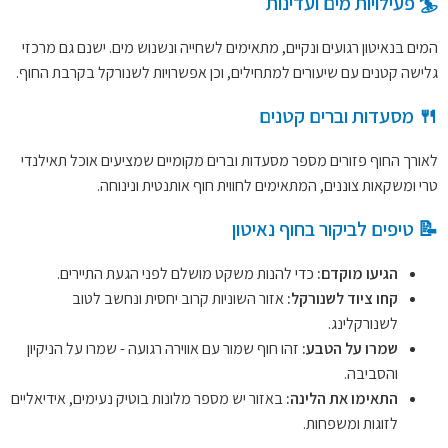
🏄 פעילויות מים ועדינות
המים בנאיטון רגועים ונקיים, מתאימים לשחייה ונשנוש מים. ישנם גם מרכזי
גלישה קטנים עם שיעורים למתחילים, וכן אפשרויות לשנורקל בקרבת החוף.
🍴 מסעדות וברים קטנים
לאורך החוף פזורים מספר מסעדות וברים מקומיים שמציעים אוכל תאילנדי
טרי ומשקאות צוננים, המתאימים לחווית חוף אותנטית ונינוחה.
📝 טיפים לביקור בחוף נאיטון
הגיעו מוקדם:
כדי להנות משקט מושלם לפני הגעת התיירים.
קחו ציוד לשנורקל:
אזור השוניות קרוב יחסית ונחשב לטוב
לשנורקלינג.
שמרו על הטבע:
זהו חוף שמור עם אווירה רגועה - שמרו על הניקיון
והסביבה.
התאימו את הלינה:
באזור יש מספר מלונות בוטיק נעימים, אידיאליים
לזוגות ומשפחות.