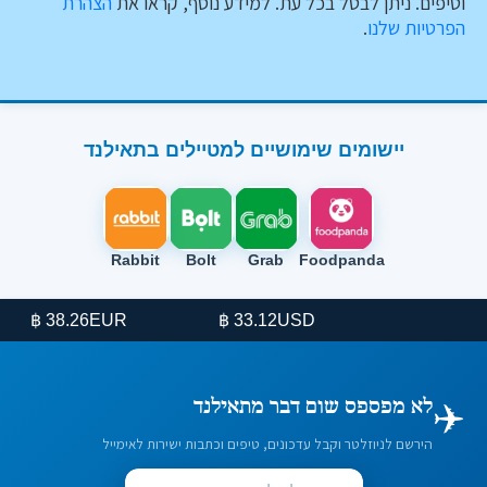
וטיפים. ניתן לבטל בכל עת. למידע נוסף, קראו את
הצהרת
הפרטיות שלנו
.
יישומים שימושיים למטיילים בתאילנד
Rabbit
Bolt
Grab
Foodpanda
EUR
USD
38.26 ฿
33.12 ฿
✈️
לא מפספס שום דבר מתאילנד
הירשם לניוזלטר וקבל עדכונים, טיפים וכתבות ישירות לאימייל