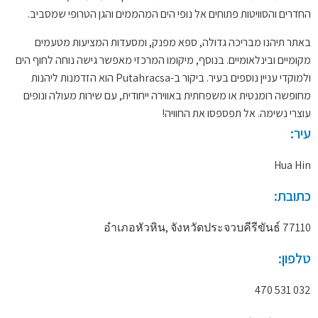
החדרים והסוויטות פתוחים אל נופי הים המהממים והגן הטרופי שמסביב.
באתר תיהנו מבריכה גדולה, ספא מפנק, ומסעדות המציעות מטעמים
מקומיים ובינלאומיים. בנוסף, מיקומו המרכזי מאפשר גישה נוחה לחוף הים
ולמוקדי עניין נוספים בעיר. ביקור ב-Putahracsa הוא הזדמנות ליהנות
מחופשה רומנטית או משפחתית באווירה ייחודית, עם שירות מעולה ונופים
עוצרי נשימה. אל תפספסו את החוויה!
עיר:
Hua Hin
כתובת:
อำเภอหัวหิน, จังหวัดประจวบคีรีขันธ์ 77110
טלפון:
032 531 470