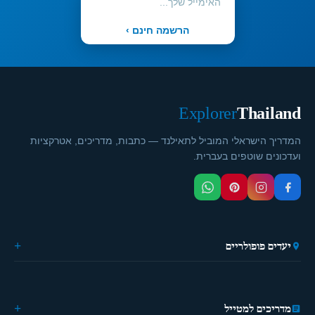
הרשמה חינם ›
Explorer
Thailand
המדריך הישראלי המוביל לתאילנד — כתבות, מדריכים, אטרקציות
ועדכונים שוטפים בעברית.
יעדים פופולריים
🏙️ בנגקוק
🌴 פוקט
🎭 פאטייה
מדריכים למטייל