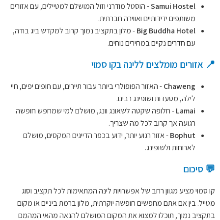
Samui Hostel
- הוסטל מודרני וזול המושלם למטיילים, עם אזורים
משותפים ידידותיים ואווירה חברתית.
Big Buddha Hotel
- מלון בתקציב נמוך קרוב למקדש ביג בודה,
עם חדרים נקיים במחירים נוחים.
📍 אזורים מומלצים ללינה בקו סמוי
Chaweng
- האזור הפופולרי ביותר עבור תיירים, עם חופים יפים, חיי
לילה, מסעדות ושופינג רבים.
Lamai
- חלופה שקטה לשאונג וונג, מושלם למי שמחפש חופשה
רגועה אך קרוב לכל מה שצריך.
Bophut
- אזור רגוע יותר, ידוע בכפר הדייגים המקסים, מושלם
לארוחות ולשופינג.
💬 סיכום
קו סמוי מציע מגוון רחב של אפשרויות לינה המתאימות לכל תקציב וסוג
מטייל. בין אם אתם מחפשים חופשה יוקרתית, מלון ברמת ביניים או מקום
בתקציב נמוך, תוכלו למצוא את המקום המושלם להנאה מהאי המהמם