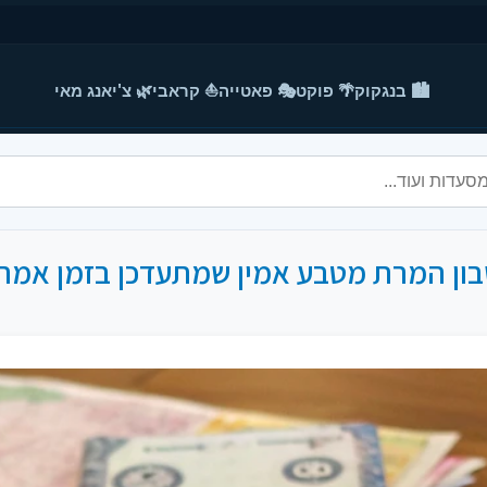
🏙️ בנגקוק
🌴 פוקט
🎭 פאטייה
⛵ קראבי
🌿 צ'יאנג מאי