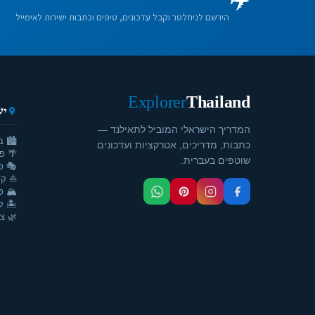
הירשם לניוזלטר וקבל עדכונים, טיפים וכתבות ישירות לאימייל
Explorer
Thailand
יע
המדריך הישראלי המוביל לתאילנד —
🏙️ ב
כתבות, מדריכים, אטרקציות ועדכונים
🌴 פ
שוטפים בעברית.
🎭 פ
⛵ קר
🏔️ פ
🏝️ ק
🌿 צ'