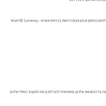
האפליקציה מתעדכנת בזמן אמת עם שערי חליפין מדויקים מכל העולם, ומאפשרת המרת מטבעות בקלות ובמהירות. בין אם אתם מחליפים באינטרנט, משלמים במזומן או מבצעים רכישות בכרטיס אשראי - XE Currency תעזור
ההרגשה כמה באמת מוציאים. XE Currency נותנת לכם שקט נפשי ושליטה מלאה על ההוצאות שלכם, ומאפשרת לכם לתכנן את התקציב הטיולי שלכם