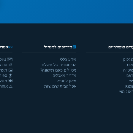
דים פופולריים
מדריכים למטייל
אטרקצ
נגקוק
מידע כללי
🗺️ טיול
וקט
ההיסטוריה של תאילנד
🎨 סדנאו
אטייה
מטיילים פעם ראשונה?
🖼️ תערו
אבי
מדריך מאכלים
🏄 ספור
אי
מילון למטייל
🍽️ מסע
ופנגן
אפליקציות שימושיות
⚠️ אזהרו
יאנג מאי