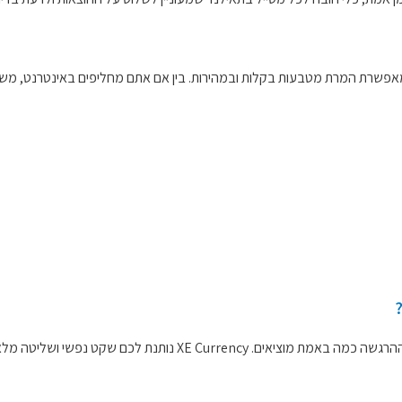
כשמטיילים רחוקים מהבית ומבצעים רכישות במטבע שונה, קל לאבד את 