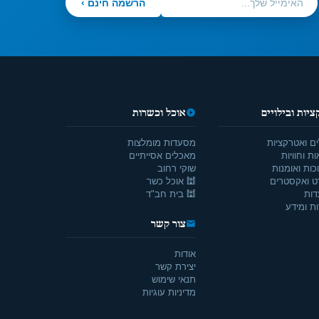
הרשמה חינם ›
יות ובילויים
אוכל וכשרות
ים ואטרקציות
מסעדות מומלצות
ת וחוויות
מאכלים אסייתיים
כות ואומנות
שוקי רחוב
ט ואקסטרים
🕍 אוכל כשר
דות
🕍 בית חב"ד
ת ומידע
צור קשר
אודות
יצירת קשר
תנאי שימוש
מדיניות עוגיות