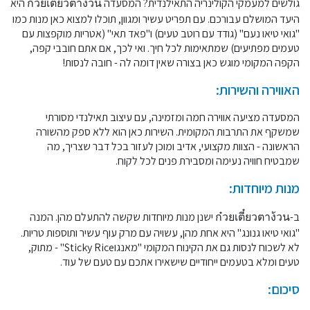
גולשים למעמקי הקולינריה התאילנדית? המסעדה ก๋วยเตี๋ยวตาง้วน היא
היעד המושלם עבורכם. עם תפריט עשיר ומגוון, תוכלו למצוא כאן מנות כמו
"גואי טיאו נעם" (גודד עם רוטב טעים) ו"פאד תאי" (אטריות מוקפצות עם
טעמים מפתיעים) שמתאימות לכל חיך. ואי לכך, אם אתם חובבי קפה,
הקפה המקומי מוגש כאן בצורה שאין דומה לה - חובה לנסות!
האווירה והשירות:
המסעדה מציעה אווירה חמה ומזמינה, עם עיצוב תאילנדי מסורתי
שמשקף את התרבות המקומית. השירות כאן הוא ללא ספק מהשורה
הראשונה - הצוות מקצועי, אדיב ומוכן לעזור בכל דבר שצריך, מה
שמבטיח חוויה נעימה ומסבירת פנים לכל לקוח.
מנות מיוחדות:
ב-ก๋วยเตี๋ยวตาง้วน ישנן מנות מיוחדות שקשה להתעלם מהן. המנה
"גואי טיאו גנונג" היא אחת מהן, עשויה עם מרק עוף עשיר ותוספות טריות.
לא לשכוח לנסות גם את הקינוח המקומי "מאנגוSticky Rice" - מתוק,
טעים ומלא בטעמים ייחודיים שישאירו אתכם עם טעם של עוד.
סיכום: