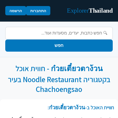
Explorer
Thailand
התחברות
הרשמה
חפש
ก๋วยเตี๋ยวตาง้วน - חווית אוכל
בקטגוריה Noodle Restaurant בעיר
Chachoengsao
חוויית האוכל ב-ก๋วยเตี๋ยวตาง้วน: