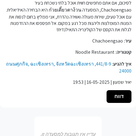
לסיכום, אם אתם מחפשים חווית אוכל בלתי נשכחת בעיר
Chachoengsao, המסעדה ก๋วยเตี๋ยวตาง้วน היא הבחירה האידיאלית.
עם אוכל טעים, שירות מעולה ואווירה נהדרת, אני ממליץ בחום לנסות את
המנות המומלצות וליהנות מכל רגע במקום. אל תפספסו את ההזדמנות
לגלות את הקסם של הקולינריה התאילנדית!
עיר:
Chachoengsao
קטגוריה:
Noodle Restaurant
איך להגיע:
441/8-9, ถนนศุภกิจ, ฉะเชิงเทรา, จังหวัดฉะเชิงเทรา
24000
יאיר שמעון | 16-05-2025 | 19:53
דווח
עדיין אין תגובות למסעדה זו.