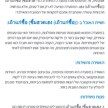
אותנטית, אל תפספסו את המסעדה המיוחדת הזו - เถ้าแก่ชื้อ (ซิ้มฮวด
เฮง (เถ้าแก่ชื้อ)). המסעדה מציעה לא רק אוכל טעים, אלא גם חוויה
תרבותית עשירה שמחברת אתכם למקורות של המטבח התאילנדי.
חוויית האוכל ב-เถ้าแก่ชื้อ (ซิ้มฮวดเฮง (เถ้าแก่ชื้อ)):
במסעדה תמצאו מגוון מנות טעימות ומומלצות, כמו פאד תאי עם טעמים
עשירים, קארי קווין עם בשר רך וירקות טריים ומרק טום יאם חם עם רמזים
של לימון וחריפות. עבור אוהבי הקפה, הקפה המקומי הוא חובה! הוא מוגש
עם טעמים מתוקים ומעט חמצמצים, מה שהופך אותו למושלם לאחר
הארוחה.
האווירה והשירות:
האווירה במסעדה היא חמימה ומזמינה, עם עיצוב מסורתי ומרגיע. השירות
מצוין ומקצועי, וכולם עושים הכל כדי להבטיח חוויה נעימה לכל לקוח.
האדיבות והקשבה של הצוות מוסיפים לתחושת הביתיות, והם תמיד מוכנים
להמליץ על המנות הטובות ביותר.
מנות מיוחדות:
ב-เถ้าแก่ชื้อ (ซิ้มฮวดเฮง (המאכלים המיוחדים שתרצו לנסות הם