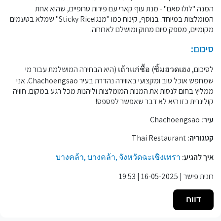
המנה "לולו סאם" - מנת עוף קארי עם פירות טרופיים, שהיא אחת
המומלצות במיוחד. בנוסף, קינוח כמו "מנגוSticky Rice" שמלא בטעמים
מקומיים, מספק סיום מתוק ומושלם לארוחה.
סיכום:
לסיכום, เถ้าแก่ชื้อ (ซิ้มฮวดเฮง (היא הבחירה המושלמת עבור מי
שמחפש אוכל טוב ומקצועי באווירה נהדרת בעיר Chachoengsao. אני
ממליץ בחום לנסות את המנות המומלצות וליהנות מכל רגע במקום. חוויה
קולינרית כזו היא לא דבר שאפשר לפספס!
עיר:
Chachoengsao
קטגוריה:
Thai Restaurant
איך להגיע:
บางคล้า, บางคล้า, จังหวัดฉะเชิงเทรา
רונית פישר | 16-05-2025 | 19:53
דווח