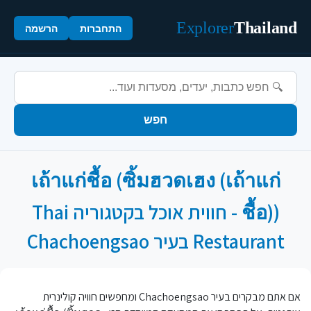
Explorer
Thailand
התחברות
הרשמה
חפש
เถ้าแก่ชื้อ (ซิ้มฮวดเฮง (เถ้าแก่
ชื้อ)) - חווית אוכל בקטגוריה Thai
Restaurant בעיר Chachoengsao
אם אתם מבקרים בעיר Chachoengsao ומחפשים חוויה קולינרית