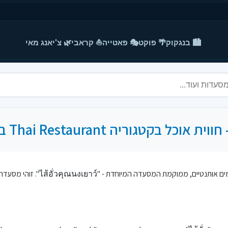
🏙️ בנגקוק
🌴 פוקט
🎭 פאטייה
⛵ קראבי
🌿 צ'יאנג מאי
במרכז קנצ'נבורי, בתוך אווירה שמ