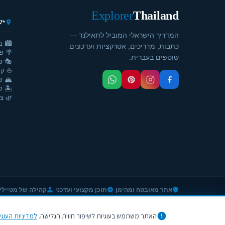
Explorer
Thailand
יע
המדריך הישראלי המוביל לתאילנד —
🏙️ ב
כתבות, מדריכים, אטרקציות ועדכונים
🌴 פ
שוטפים בעברית.
🎭 פ
⛵ קר
🏔️ פ
🏝️ ק
🌿 צ'
·
·
אתר מאובטח ומהימן
תוכן מקצועי ועדכני
קהילה של מטיילי
האתר משתמש בעוגיות לשיפור חווית הגלישה.
למדיניות העוגיו
© 2026 Thailand Explorer — כל הזכויות שמורות