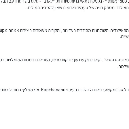
המסעדה מציעה חוויית אוכל ייחודית הכוללת מגוון מנות טעימות ומומלצות, כמו: "ไส้อั่ว" - נקניקיות תאילנדי
אילנד ומספק חוויה של טעמים וארומות שאין להסביר במילים.
לנדית. השולחנות מסודרים בעדינות, והקירות מעוטרים ביצירות אמנות מקומיות.
יות.
דוגמה, המנה "גאנג פט פטאי" - קארי ירוק עם עוף וירקות טריים, היא אחת המנות המומלצות
שלמת.