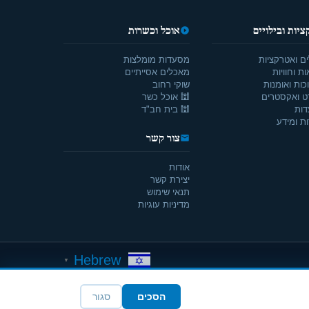
יות ובילויים
אוכל וכשרות
ים ואטרקציות
מסעדות מומלצות
ת וחוויות
מאכלים אסייתיים
כות ואומנות
שוקי רחוב
ט ואקסטרים
🕍 אוכל כשר
דות
🕍 בית חב"ד
ת ומידע
צור קשר
אודות
יצירת קשר
תנאי שימוש
מדיניות עוגיות
Hebrew
▼
הסכים
סגור
תנאי שימוש
|
אודות
|
יצירת קשר
|
עוגיות
|
WEBEZIER
Developed by