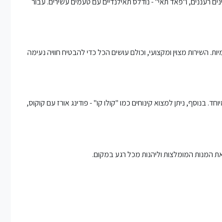
ות מיוחדות, "לארב" - סלט בשר טחון עם תבלינים רעננים, ו"פאד תאי" - נודלס תאילנדיים עם טעמים עשירים. עבור
 השירות מצוין ומקצועי, וכולם עושים הכל כדי להבטיח חוויה נעימה
 במיוחד. בנוסף, ניתן למצוא קינוחים כמו "קולו קו" - פודינג אורז עם קוקוס,