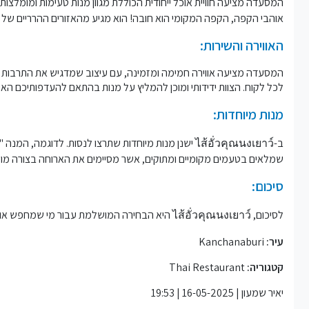
אוהבי הקפה, הקפה המקומי הוא חובה! הוא מגיע מהאזורים ההרריים של ת
האווירה והשירות:
המסעדה מציעה אווירה חמימה ומזמינה, עם עיצוב שמדגיש את התרבות התאי
לכל לקוח. הצוות ידידותי ומוכן להמליץ על מנות בהתאם להעדפותיכם האיש
מנות מיוחדות:
ב-ไส้อั่วคุณนงเยาว์ ישנן מנות מיוחדות שתרצו לנסות. ל
שמלאים בטעמים מקומיים ומתוקים, אשר מסיימים את הארוחה בצורה מו
סיכום:
לסיכום, ไส้อั่วคุณนงเยาว์ היא הבחירה המושלמת עבור מי שמחפש אוכל טוב ומקצועי באווירה נהדרת בעיר Kanchanaburi. אני ממליץ בחום לנסות את המנות המומלצות וליהנות מכל רגע במקום.
עיר:
Kanchanaburi
קטגוריה:
Thai Restaurant
יאיר שמעון | 16-05-2025 | 19:53