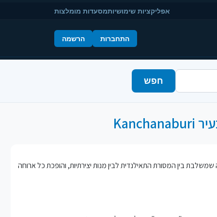
אפליקציות שימושיות
מסעדות מומלצות
התחברות
הרשמה
חפש
זמינה אתכם להיכנס ולהתענג על טעמים אותנטיים, ממוקמת המסעדה המיוחדת - "ไส้อั่วคุณนงเยาว์". זוהי מסעדה שמשלבת בין המסורת התאילנדית לבין מנות יצירתיות, והופכת כל ארוחה