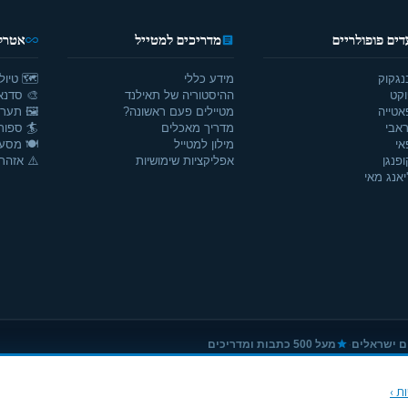
דים פופולריים
מדריכים למטייל
אטרקצ
נגקוק
מידע כללי
🗺️ טיול
וקט
ההיסטוריה של תאילנד
🎨 סדנאו
אטייה
מטיילים פעם ראשונה?
🖼️ תערו
אבי
מדריך מאכלים
🏄 ספור
אי
מילון למטייל
🍽️ מסע
ופנגן
אפליקציות שימושיות
⚠️ אזהרו
יאנג מאי
·
ם ישראלים
מעל 500 כתבות ומדריכים
ת ›