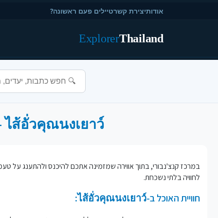
אודות
יצירת קשר
טיילים פעם ראשונה?
Explorer
Thailand
ไส้อั่วคุณนงเยาว์ - חווית אוכל בקטגוריה Thai Restaurant בעיר Kanchanaburi
לחוויה בלתי נשכחת.
חוויית האוכל ב-ไส้อั่วคุณนงเยาว์: