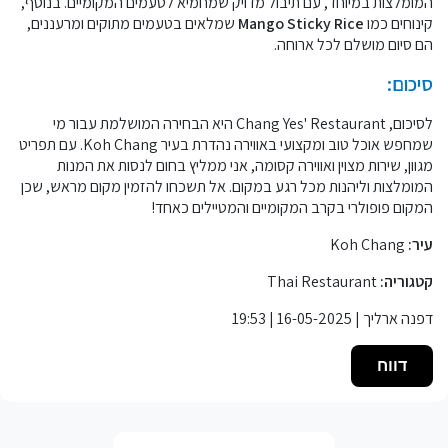
המומלצות במיוחד, עם תיבול מדויק שמחמיא לטעמים המקומיים. בנוסף,
קינוחים כמו
Mango Sticky Rice
שמלאים בטעמים מתוקים ומרעננים,
הם סיום מושלם לכל ארוחה.
סיכום:
לסיכום, Chang Yes' Restaurant היא הבחירה המושלמת עבור מי
שמחפש אוכל טוב ומקצועי באווירה נהדרת בעיר Koh Chang. עם תפריט
מגוון, שירות מצוין ואווירה קסומה, אני ממליץ בחום לנסות את המנות
המומלצות וליהנות מכל רגע במקום. אל תשכחו להזמין מקום מראש, שכן
המקום פופולרי בקרב המקומיים והמטיילים כאחד!
עיר:
Koh Chang
קטגוריה:
Thai Restaurant
דפנה ארליך | 16-05-2025 | 19:53
דווח