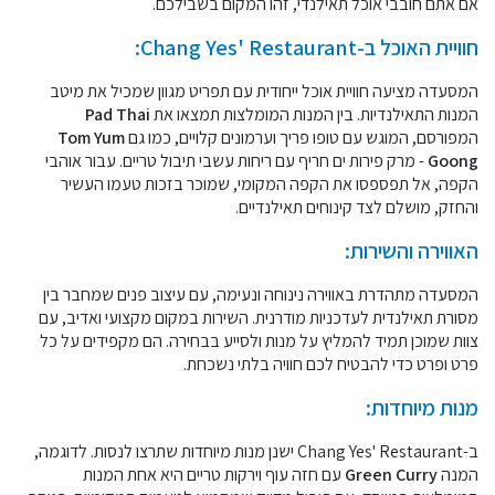
אם אתם חובבי אוכל תאילנדי, זהו המקום בשבילכם.
חוויית האוכל ב-Chang Yes' Restaurant:
המסעדה מציעה חוויית אוכל ייחודית עם תפריט מגוון שמכיל את מיטב
המנות התאילנדיות. בין המנות המומלצות תמצאו את
Pad Thai
המפורסם, המוגש עם טופו פריך וערמונים קלויים, כמו גם
Tom Yum
Goong
- מרק פירות ים חריף עם ריחות עשבי תיבול טריים. עבור אוהבי
הקפה, אל תפספסו את הקפה המקומי, שמוכר בזכות טעמו העשיר
והחזק, מושלם לצד קינוחים תאילנדיים.
האווירה והשירות:
המסעדה מתהדרת באווירה נינוחה ונעימה, עם עיצוב פנים שמחבר בין
מסורת תאילנדית לעדכניות מודרנית. השירות במקום מקצועי ואדיב, עם
צוות שמוכן תמיד להמליץ על מנות ולסייע בבחירה. הם מקפידים על כל
פרט ופרט כדי להבטיח לכם חוויה בלתי נשכחת.
מנות מיוחדות:
ב-Chang Yes' Restaurant ישנן מנות מיוחדות שתרצו לנסות. לדוגמה,
המנה
Green Curry
עם חזה עוף וירקות טריים היא אחת המנות