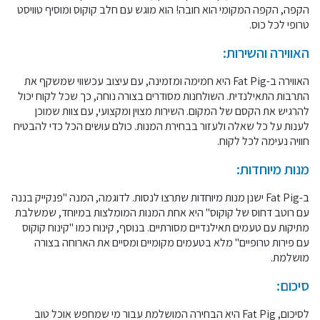
הקפה, הקפה המקומי הוא חובה! הוא מוגש עם חלב קוקוס ומוסיף טוויסט
טרופי לכל כוס.
האווירה והשירות:
האווירה ב-Fat Pig היא חמימה ומזמינה, עם עיצוב עכשווי שמשקף את
התרבות התאילנדית. השולחנות מסודרים בצורה נוחה, כך שכל לקוח יכול
להרגיש את הקסם של המקום. השירות מצוין ומקצועי, עם צוות שמוכן
לענות על כל שאלה ולעזור בבחירת המנות. כולם עושים הכל כדי להבטיח
חוויה נעימה לכל לקוח.
מנות מיוחדות:
ב-Fat Pig ישנן מנות מיוחדות שתרצו לנסות. לדוגמה, המנה "פנקייק בננה
עם רוטב דחוס של קוקוס" היא אחת המנות המומלצות במיוחד, שמשלבת
מתיקות עם טעמים תאילנדיים מסורתיים. בנוסף, קינוח כמו "קינוח קוקוס
עם פירות טרופיים" מלא בטעמים מקומיים ומסיים את הארוחה בצורה
מושלמת.
סיכום:
לסיכום, Fat Pig היא הבחירה המושלמת עבור מי שמחפש אוכל טוב