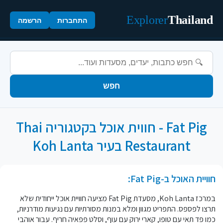
Explorer
Thailand
התחברות
הרשמה
חפש
Fat Pig - חווית אוכל בקטגוריה Thai
Restaurant בעיר Koh Lanta
חוויית האוכל ב-Fat Pig:
במרכז Koh Lanta, מסעדת Fat Pig מציעה חוויית אוכל ייחודית שלא
תרצו לפספס. התפריט מגוון ומלא במנות מסורתיות עם נגיעות מודרניות,
כמו פד תאי עם טופו, קארי ירוק עם עוף, וסלט פפאיה חריף. עבור אוהבי