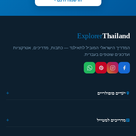
Explorer
Thailand
המדריך הישראלי המוביל לתאילנד — כתבות, מדריכים, אטרקציות
ועדכונים שוטפים בעברית.
יעדים פופולריים
🏙️ בנגקוק
🌴 פוקט
🎭 פאטייה
מדריכים למטייל
⛵ קראבי
🏔️ פאי
מידע כללי
🏝️ קופנגן