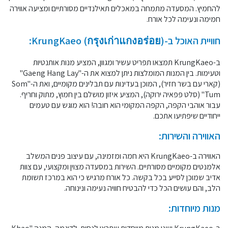
להחמיץ. המסעדה מתמחה במאכלים תאילנדיים מסורתיים ומציעה אווירה
חמימה ונעימה לכל אורח.
חוויית האוכל ב-KrungKaeo (กรุงเก่าแกงอร่อย):
ב-KrungKaeo תמצאו תפריט עשיר ומגוון, המציע מנות אותנטיות
וטעימות. בין המנות המומלצות ניתן למצוא את ה-"Gaeng Hang Lay"
(קארי עם בשר חזיר), המוכן בעדינות עם תבלינים מקומיים, ואת ה-"Som
Tum" (סלט פפאיה ירוקה), המציע איזון מושלם בין חמוץ, מתוק וחריף.
עבור אוהבי הקפה, הקפה המקומי הוא חובה! הוא מוגש עם טעמים
ייחודיים שיפתיעו אתכם.
האווירה והשירות:
האווירה ב-KrungKaeo היא חמה ומזמינה, עם עיצוב פנים המשלב
אלמנטים מקומיים מסורתיים. השירות במסעדה מצוין ומקצועי, עם צוות
אדיב שמוכן לסייע בכל בקשה. כל אורח מרגיש כי הוא במרכז תשומת
הלב, והם עושים הכל כדי להבטיח חוויה נעימה ונינוחה.
מנות מיוחדות: