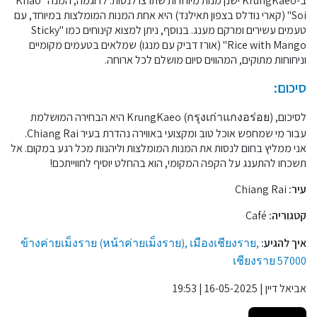
ב-KrungKaeo ישנן מנות מיוחדות שתרצו לנסות. לדוגמה, המנה "Khao
Soi" (קארי נודלס בצפון תאילנד) היא אחת המנות המומלצות במיוחד, עם
טעמים עשירים ומרקם מענג. בנוסף, ניתן למצוא קינוחים כמו "Sticky
Rice with Mango" (אורז דביק עם מנגו) שמלאים בטעמים מקומיים
וניחוחות מתוקים, המהווים סיום מושלם לכל ארוחה.
סיכום:
לסיכום, KrungKaeo (กรุงเก่าแกงอร่อย) היא הבחירה המושלמת
עבור מי שמחפש אוכל טוב ומקצועי באווירה נהדרת בעיר Chiang Rai.
אני ממליץ בחום לנסות את המנות המומלצות וליהנות מכל רגע במקום. אל
תשכחו להתענג על הקפה המקומי, הוא בהחלט יוסיף לחווייתכם!
עיר:
Chiang Rai
קטגוריה:
Café
איך להגיע:
ข้างค่ายเม็งราย (หน้าค่ายเม็งราย), เมืองเชียงราย,
เชียงราย 57000
אביאל דיין | 16-05-2025 | 19:53