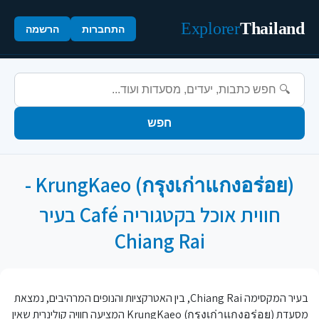
Explorer
Thailand
התחברות
הרשמה
חפש
KrungKaeo (กรุงเก่าแกงอร่อย) -
חווית אוכל בקטגוריה Café בעיר
Chiang Rai
בעיר המקסימה Chiang Rai, בין האטרקציות והנופים המרהיבים, נמצאת
מסעדת KrungKaeo (กรุงเก่าแกงอร่อย) המציעה חוויה קולינרית שאין