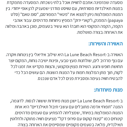
מסעדה שמזמינה אתכם לחוויית אוכל בלתי נשכחת. המסעדה מתמקדת
במנות תאילנדיות מסורתיות, עם טוויסט מודרני שמעניק להן אופי ייחודי. בין
המנות המומלצות ניתן למצוא את "פטאי" המפורסם, "סומ טאם" (סלט
papaya) המפנק, ו"קארי ירוק" המפיץ ניחוחות מדהימים. עבור אוהבי
הקפה, הקפה המקומי הוא חובה! הוא עשיר בטעמים, מוכן באהבה ומלווה
את הארוחה בצורה מושלמת.
האווירה והשירות:
האווירה ב-La Lune Beach Resort היא שילוב אידיאלי בין נינוחות ויוקרה.
עם נוף מרהיב לים, שולחנות מעץ טבעי, ופינות ישיבה נוחות, המקום יוצר
תחושת חופש ורוגע. השירות מצוין ומקצועי, והצוות מקדיש את זמנו לכל
לקוח, תוך מתן המלצות חמות על המנות השונות. הם עושים הכל כדי
להבטיח חוויה נעימה ומסבירת פנים לכל אדם שנכנס.
מנות מיוחדות:
ב-La Lune Beach Resort ישנן מנות מיוחדות ששווה לנסות. לדוגמה,
המנה "תפוחי אדמה מתובלים עם עשבי תיבול תאילנדיים" היא אחת
המנות המומלצות במיוחד, שמצליחה להפתיע עם טעמים מדהימים.
קינוחים כמו "קינוח קוקוס עם סירופ דקל" מציעים חוויה מתוקה ולחלוטין
תאילנדית, מלאה בטעמים מקומיים שמסיימים את הארוחה בצורה