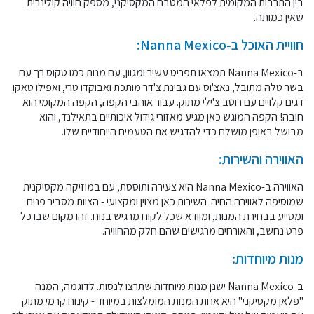
בין התרבות המקומית לפלאי המטבח המקסיקני, מספק חוויה קולינרית
שאין כמותה.
חוויית האוכל ב-Nanna Mexico:
ב-Nanna Mexico תמצאו תפריט עשיר ומגוון, עם מנות כמו טקוס רך עם
בשר טלה מתובל, נאצ'וס עם גבינת צ'דר מותכת ואבוקדו טרי, ואפילו טאקו
דגים קלויים עם רוטב צ'ילי מתוק. עבור אוהבי הקפה, הקפה המקומי הוא
חובה! הקפה המוגש כאן מגיע מאזורי גידול איכותיים בתאילנד, והוא
מבושל באופן מושלם כדי להדגיש את הטעמים הייחודיים שלו.
האווירה והשירות:
האווירה ב-Nanna Mexico היא צעירה ותוססת, עם במוזיקה מקסיקנית
שמוסיפה לאווירה החיה. השירות כאן מצוין ומקצועי - הצוות מסביר פנים
ומסייע בבחירת המנות, ומוודא שכל לקוח מרגיש בנוח. זהו מקום שבו כל
פרט נחשב, והאורחים מרגישים שהם חלק מהחוויה.
מנות מיוחדות:
ב-Nanna Mexico ישנן מנות מיוחדות שתרצו לנסות. לדוגמה, המנה
"פלאן מקסיקני" היא אחת המנות המומלצות במיוחד - קינוח קרמי מתוק