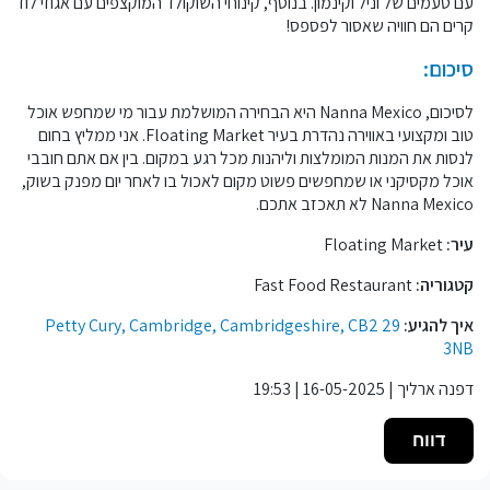
עם טעמים של וניל וקינמון. בנוסף, קינוחי השוקולד המוקצפים עם אגוזי לוז
קרים הם חוויה שאסור לפספס!
סיכום:
לסיכום, Nanna Mexico היא הבחירה המושלמת עבור מי שמחפש אוכל
טוב ומקצועי באווירה נהדרת בעיר Floating Market. אני ממליץ בחום
לנסות את המנות המומלצות וליהנות מכל רגע במקום. בין אם אתם חובבי
אוכל מקסיקני או שמחפשים פשוט מקום לאכול בו לאחר יום מפנק בשוק,
Nanna Mexico לא תאכזב אתכם.
עיר:
Floating Market
קטגוריה:
Fast Food Restaurant
איך להגיע:
29 Petty Cury, Cambridge, Cambridgeshire, CB2
3NB
דפנה ארליך | 16-05-2025 | 19:53
דווח