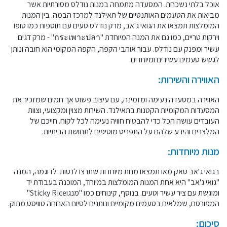
אוכל בלתי נשכחת. המסעדה מתמחה במנות נודלס מסורתיות אשר
מביאות את הטעמים האותנטיים של תאילנד למרכז הבמה. בין המנות
המומלצות תמצאו את הגואי ג'אב, מרק נודלס טעים עם תוספות כמו טופו
וירקות טריים, כמו גם את המנה המיוחדת "กระเพาะปลา" - מרק דגים
עשיר ומפנק עם נודלס. עבור אוהבי הקפה, הקפה המקומי הוא חובה ונותן
לגשש טעמים עשירים ומיוחדים.
האווירה והשירות:
האווירה במסעדה נעימה ומזמינה, עם עיצוב פשוט אך חמים שמזכיר את
המסעדות המקומיות הקטנות בתאילנד. השירות מצוין ומקצועי, וצוות
העובדים עושה הכל כדי להבטיח חוויה נעימה לכל לקוח. חייכם של
המלצרים והידע שלהם על התפריט מוסיפים לתחושת הביתיות.
מנות מיוחדות:
בגואי ג'אב טאק מאו תמצאו מנות מיוחדות שתרצו לנסות. לדוגמה, המנה
"גואי ג'אב" היא אחת המנות המומלצות במיוחד, המוכנה בעבודת יד
ומוגשת עם ציר עשיר וטעים. בנוסף, קינוחים כמו "מנגוSticky Rice"
המפורסם, שמלאים בטעמים מקומיים ונותנים לסיום הארוחה טוויסט מתוק.
סיכום: