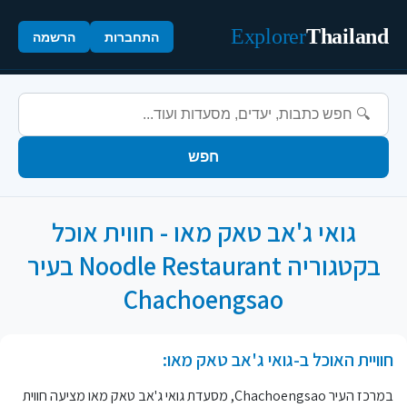
Explorer
Thailand
התחברות
הרשמה
חפש
גואי ג'אב טאק מאו - חווית אוכל
בקטגוריה Noodle Restaurant בעיר
Chachoengsao
חוויית האוכל ב-גואי ג'אב טאק מאו:
במרכז העיר Chachoengsao, מסעדת גואי ג'אב טאק מאו מציעה חווית