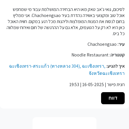
לסיכום, גואי ג'אב טאק מאו היא הבחירה המושלמת עבור מי שמחפש
אוכל טוב ומקצועי באווירה נהדרת בעיר Chachoengsao. אני ממליץ
בחום לנסות את המנות המומלצות וליהנות מכל רגע במקום. חווית האוכל
כאן היא לא רק על הטעמים, אלא גם על ההרגשה של חום ואירוח שמלווה
כל ביס.
עיר:
Chachoengsao
קטגוריה:
Noodle Restaurant
איך להגיע:
ฉะเชิงเทรา-สระแก้ว (ทางหลวง 304), ฉะเชิงเทรา,
จังหวัดฉะเชิงเทรา
רונית פישר | 16-05-2025 | 19:53
דווח