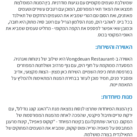
שמשלבת טעמים מקומיים עם נגיעות מודרניות. בין המנות המומלצות
תמצאו את הפאד תאי המפורסם, המוכן עם רטבים עשירים וטעמים
מאוזנים, ואת הסום טם הטרי שמביא את הטעמים החזקים של תאילנד
בכל ביס. לאוהבי הים, מנת הסלמון הגריל עם רוטב סויה מתוק היא חובה,
וכמובן שאי אפשר לפספס את הקפה המקומי - מחליט טעמים שמביא את
האופי המקומי בכוס.
האווירה והשירות:
האווירה ב-Vongdeuan Restaurant היא שילוב של נינוחות ואנרגיה.
המסעדה ממוקמת על חוף הים, עם נוף מרהיב ושולחנות המפוזרים
במרפסת תחת כיפת השמיים. השירות כאן מצוין - הצוות מקצועי, אדיב
ומסביר פנים, תמיד מוכן לעזור בבחירת המנות המתאימות ולהמליץ על
התאמת יינות.
מנות מיוחדות:
בין המנות המיוחדות שתרצו לנסות נמצאת מנת ה"האנג קונג נודלס", עם
ירקות טריים ותיבול פיקנטי, שהפכה לאחת מהמנות המפורסמות של
המקום. כנראה שתתקלו גם בקינוח המיוחד - "קוקוס פאפיה", קינוח מרענן
המתבסס על פאפיה טרייה ומוס קוקוס, שמביא את הטעמים המתוקים של
התאילנדית בצורה מושלמת.