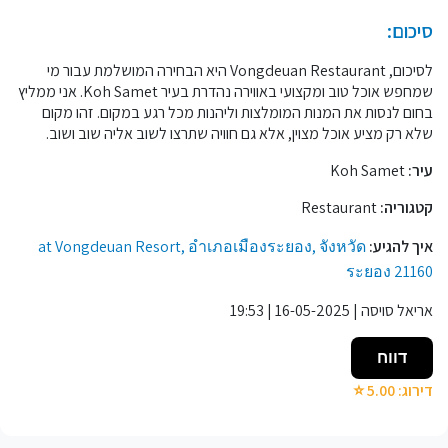
סיכום:
לסיכום, Vongdeuan Restaurant היא הבחירה המושלמת עבור מי
שמחפש אוכל טוב ומקצועי באווירה נהדרת בעיר Koh Samet. אני ממליץ
בחום לנסות את המנות המומלצות וליהנות מכל רגע במקום. זהו מקום
שלא רק מציע אוכל מצוין, אלא גם חוויה שתרצו לשוב אליה שוב ושוב.
עיר:
Koh Samet
קטגוריה:
Restaurant
איך להגיע:
at Vongdeuan Resort, อำเภอเมืองระยอง, จังหวัด
ระยอง 21160
אריאל סויסה | 16-05-2025 | 19:53
דווח
דירוג: 5.00 ⭐