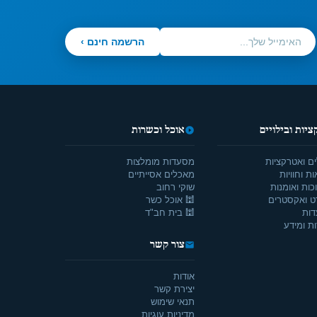
הרשמה חינם ›
יות ובילויים
אוכל וכשרות
ים ואטרקציות
מסעדות מומלצות
ת וחוויות
מאכלים אסייתיים
כות ואומנות
שוקי רחוב
ט ואקסטרים
🕍 אוכל כשר
דות
🕍 בית חב"ד
ת ומידע
צור קשר
אודות
יצירת קשר
תנאי שימוש
מדיניות עוגיות