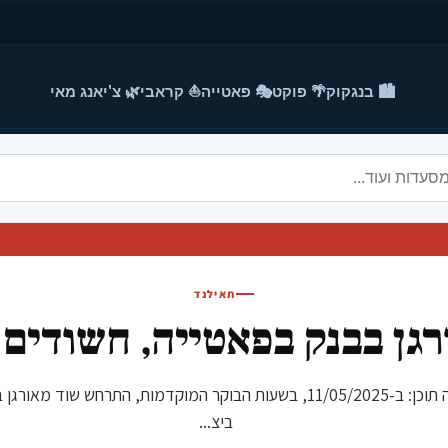
🏙️ בנגקוק
🌴 פוקט
🎭 פאטייה
⛵ קראבי
🌿 צ'יאנג מאי
תאילנד
גן בבנק בפאטייה, חשודים
כותרת: שוד מאורגן בבנק בפאטייה, חשודים בבריחה תוכן: ב-11/05/2025, בשעות ה
ביצ...