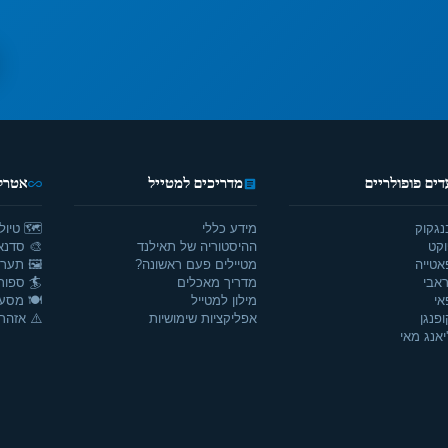
דים פופולריים
מדריכים למטייל
אטרקצ
נגקוק
מידע כללי
🗺️ טיול
וקט
ההיסטוריה של תאילנד
🎨 סדנאו
אטייה
מטיילים פעם ראשונה?
🖼️ תערו
אבי
מדריך מאכלים
🏄 ספור
אי
מילון למטייל
🍽️ מסע
ופנגן
אפליקציות שימושיות
⚠️ אזהרו
יאנג מאי