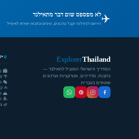
✈️
לא מפספס שום דבר מתאילנד
הירשם לניוזלטר וקבל עדכונים, טיפים וכתבות ישירות לאימייל
יע
Explorer
Thailand
המדריך הישראלי המוביל לתאילנד —
🏙️ ב
כתבות, מדריכים, אטרקציות ועדכונים
🌴 פ
🎭 פ
שוטפים בעברית.
⛵ קר
🏔️ פ
🏝️ ק
🌿 צ'