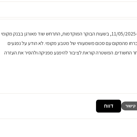
כותרת: שוד מאורגן בבנק בפאטייה, חשודים בבריחה תוכן: ב-11/05/2025, בשעות הבוקר המוקדמות, התרחש שוד מאורגן בבנק מקומי
וברחו מהמקום עם סכום משמעותי של מטבע מקומי. לא הודע על נפגעים
ר החשודים. המשטרה קוראת לציבור להימנע מפניקה ולהסיר את העזרה
דווח
קישור