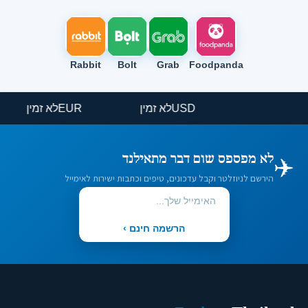
Rabbit
Bolt
Grab
Foodpanda
USD
לא זמין
EUR
לא זמין
✈️
לא מפספס שום דבר מתאילנד
הירשם לניוזלטר וקבל עדכונים, טיפים וכתבות ישירות לאימייל
הרשמה חינם ›