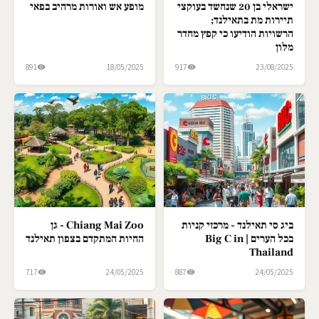
ישראלי בן 20 שנחשד בעוקצי
מופע אש ואורות מרהיב בפאי
תיירות מת בתאילנד;
הרשויות הודיעו כי קפץ מחדר
מלון
891
18/05/2025
917
23/08/2025
ביג סי תאילנד - מרכזי קניות
Chiang Mai Zoo - גן
בכל הערים | Big C in
החיות המתקדם בצפון תאילנד
Thailand
717
24/05/2025
887
24/05/2025