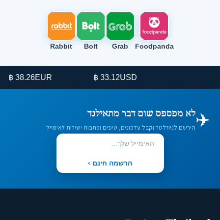
Rabbit
Bolt
Grab
Foodpanda
38.26 ฿
EUR
33.12 ฿
USD
✈️
לא מפספס שום דבר מתאילנד
הירשם לניוזלטר וקבל עדכונים, טיפים וכתבות ישירות לאימייל
הרשמה חינם ›