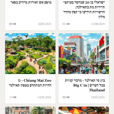
ישראלי בן 20 שנחשד בעוקצי
מופע אש ואורות מרהיב בפאי
תיירות מת בתאילנד;
הרשויות הודיעו כי קפץ מחדר
מלון
889
18/05/2025
915
23/08/2025
ביג סי תאילנד - מרכזי קניות
Chiang Mai Zoo - גן
בכל הערים | Big C in
החיות המתקדם בצפון תאילנד
Thailand
714
24/05/2025
885
24/05/2025