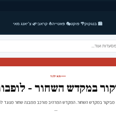
🏙️ בנגקוק
🌴 פוקט
🎭 פאטייה
⛵ קראבי
🌿 צ'יאנג מאי
תאילנד
קור במקדש השחור - לופבור
רים נהנים מביקור במקדש השחור. המקדש המרהיב מורכב ממבנה שחור מנוגד 
...