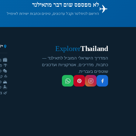
✈️
לא מפספס שום דבר מתאילנד
הירשם לניוזלטר וקבל עדכונים, טיפים וכתבות ישירות לאימייל
יע
Explorer
Thailand
המדריך הישראלי המוביל לתאילנד —
🏙️ ב
כתבות, מדריכים, אטרקציות ועדכונים
🌴 פ
🎭 פ
שוטפים בעברית.
⛵ קר
🏔️ פ
🏝️ ק
🌿 צ'