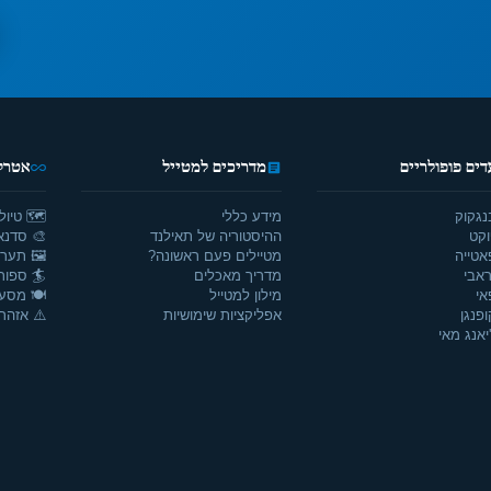
דים פופולריים
מדריכים למטייל
אטרקצ
נגקוק
מידע כללי
🗺️ טיול
וקט
ההיסטוריה של תאילנד
🎨 סדנאו
אטייה
מטיילים פעם ראשונה?
🖼️ תערו
אבי
מדריך מאכלים
🏄 ספור
אי
מילון למטייל
🍽️ מסע
ופנגן
אפליקציות שימושיות
⚠️ אזהרו
יאנג מאי