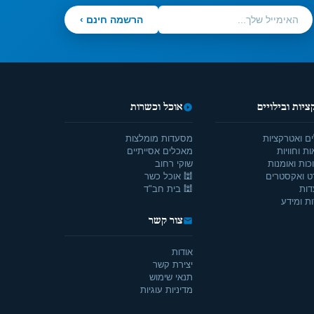
הרשמה חינם ›
יות ובילויים
אוכל וכשרות
ים ואטרקציות
מסעדות מומלצות
ת וחוויות
מאכלים אסייתיים
כות ואומנות
שוקי רחוב
ט ואקסטרים
🕍 אוכל כשר
דות
🕍 בית חב"ד
ת ומידע
צור קשר
אודות
יצירת קשר
תנאי שימוש
מדיניות עוגיות