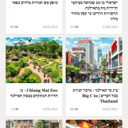
ישראלי בן 20 שנחשד בעוקצי
מופע אש ואורות מרהיב בפאי
תיירות מת בתאילנד;
הרשויות הודיעו כי קפץ מחדר
מלון
887
18/05/2025
914
23/08/2025
ביג סי תאילנד - מרכזי קניות
Chiang Mai Zoo - גן
בכל הערים | Big C in
החיות המתקדם בצפון תאילנד
Thailand
713
24/05/2025
885
24/05/2025