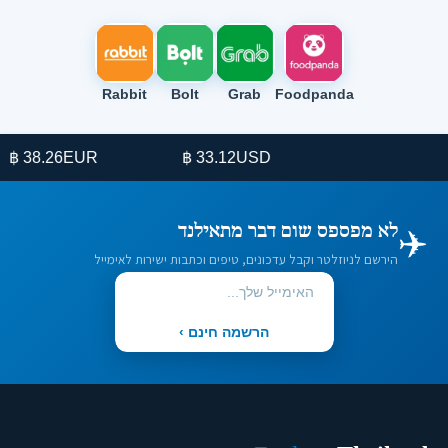
Rabbit
Bolt
Grab
Foodpanda
38.26 ฿
EUR
33.12 ฿
USD
✈️
לא מפספס שום דבר מתאילנד
הירשם לניוזלטר וקבל עדכונים, טיפים וכתבות ישירות לאימייל
הרשמה חינם ›