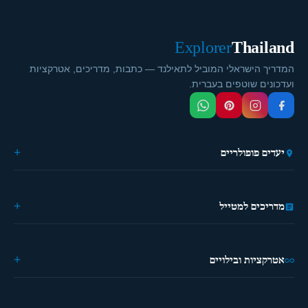
Explorer
Thailand
המדריך הישראלי המוביל לתאילנד — כתבות, מדריכים, אטרקציות
ועדכונים שוטפים בעברית.
יעדים פופולריים
🏙️ בנגקוק
🌴 פוקט
מדריכים למטייל
🎭 פאטייה
⛵ קראבי
🏔️ פאי
מידע כללי
🏝️ קופנגן
ההיסטוריה של תאילנד
אטרקציות ובילויים
🌿 צ'יאנג מאי
מטיילים פעם ראשונה?
מדריך מאכלים
מילון למטייל
🗺️ טיולים ואטרקציות
אפליקציות שימושיות
🎨 סדנאות וחוויות