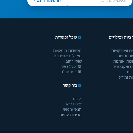
הרשמה חינם ›
יות ובילויים
אוכל וכשרות
ים ואטרקציות
מסעדות מומלצות
ת וחוויות
מאכלים אסייתיים
כות ואומנות
שוקי רחוב
ט ואקסטרים
🕍 אוכל כשר
דות
🕍 בית חב"ד
ת ומידע
צור קשר
אודות
יצירת קשר
תנאי שימוש
מדיניות עוגיות