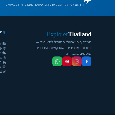
✈️
הירשם לניוזלטר וקבל עדכונים, טיפים וכתבות ישירות לאימייל
יע
Explorer
Thailand
המדריך הישראלי המוביל לתאילנד —
🏙️ ב
כתבות, מדריכים, אטרקציות ועדכונים
🌴 פ
🎭 פ
שוטפים בעברית.
⛵ קר
🏔️ פ
🏝️ ק
🌿 צ'