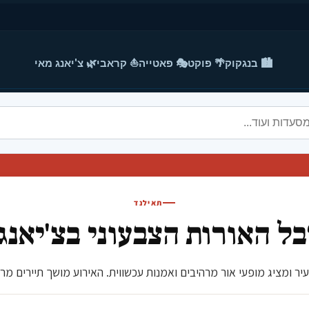
🏙️ בנגקוק
🌴 פוקט
🎭 פאטייה
⛵ קראבי
🌿 צ'יאנג מאי
תאילנד
ל האורות הצבעוני בצ'יאנג
ר ומציג מופעי אור מרהיבים ואמנות עכשווית. האירוע מושך תיירים מרח