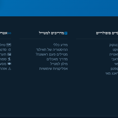
דים פופולריים
מדריכים למטייל
אטרקצ
נגקוק
מידע כללי
🗺️ טיול
וקט
ההיסטוריה של תאילנד
🎨 סדנאו
אטייה
מטיילים פעם ראשונה?
🖼️ תערו
אבי
מדריך מאכלים
🏄 ספור
אי
מילון למטייל
🍽️ מסע
ופנגן
אפליקציות שימושיות
⚠️ אזהרו
יאנג מאי