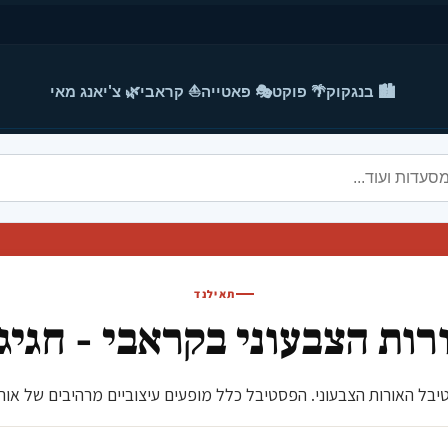
🏙️ בנגקוק
🌴 פוקט
🎭 פאטייה
⛵ קראבי
🌿 צ'יאנג מאי
תאילנד
ות הצבעוני בקראבי - חגיג