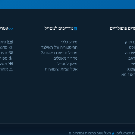
דים פופולריים
מדריכים למטייל
אטרקצ
נגקוק
מידע כללי
🗺️ טיול
וקט
ההיסטוריה של תאילנד
🎨 סדנאו
אטייה
מטיילים פעם ראשונה?
🖼️ תערו
אבי
מדריך מאכלים
🏄 ספור
אי
מילון למטייל
🍽️ מסע
ופנגן
אפליקציות שימושיות
⚠️ אזהרו
יאנג מאי
·
ם ישראלים
מעל 500 כתבות ומדריכים