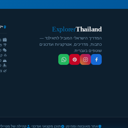
יע
Explorer
Thailand
המדריך הישראלי המוביל לתאילנד —
🏙️ ב
כתבות, מדריכים, אטרקציות ועדכונים
🌴 פ
🎭 פ
שוטפים בעברית.
⛵ קר
🏔️ פ
🏝️ ק
🌿 צ'
·
·
אתר מאובטח ומהימן
תוכן מקצועי ועדכני
קהילה של מטיילי