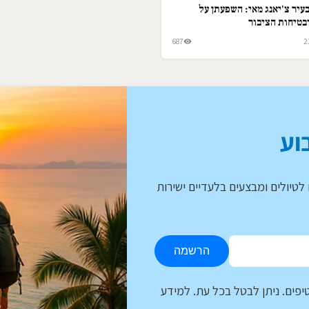
עיר צ'יאנג מאי: השפעתן על
בטיחות הציבור
687
2
וע
לטיולים ומבצעים בלעדיים ישירות
הרשמה
יפים. ניתן לבטל בכל עת. למידע