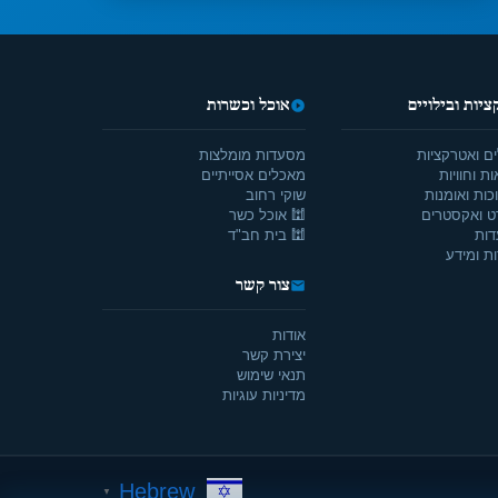
יות ובילויים
אוכל וכשרות
ים ואטרקציות
מסעדות מומלצות
ת וחוויות
מאכלים אסייתיים
כות ואומנות
שוקי רחוב
ט ואקסטרים
🕍 אוכל כשר
דות
🕍 בית חב"ד
ת ומידע
צור קשר
אודות
יצירת קשר
תנאי שימוש
מדיניות עוגיות
Hebrew
▼