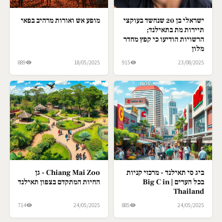
ישראלי בן 20 שנחשד בעוקצי
מופע אש ואורות מרהיב בפאי
תיירות מת בתאילנד;
הרשויות הודיעו כי קפץ מחדר
מלון
889
18/05/2025
915
23/08/2025
ביג סי תאילנד - מרכזי קניות
Chiang Mai Zoo - גן
בכל הערים | Big C in
החיות המתקדם בצפון תאילנד
Thailand
714
24/05/2025
885
24/05/2025