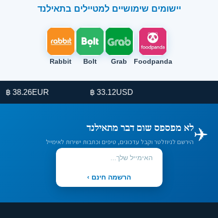
יישומים שימושיים למטיילים בתאילנד
Rabbit
Bolt
Grab
Foodpanda
38.26 ฿
EUR
33.12 ฿
USD
✈️
לא מפספס שום דבר מתאילנד
הירשם לניוזלטר וקבל עדכונים, טיפים וכתבות ישירות לאימייל
הרשמה חינם ›