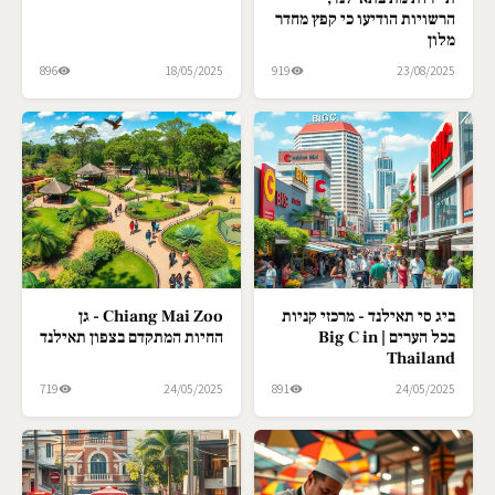
הרשויות הודיעו כי קפץ מחדר
מלון
896
18/05/2025
919
23/08/2025
ביג סי תאילנד - מרכזי קניות
Chiang Mai Zoo - גן
בכל הערים | Big C in
החיות המתקדם בצפון תאילנד
Thailand
719
24/05/2025
891
24/05/2025