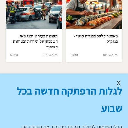
מאסטר קלאס בבניית סושי -
תאונות בעיר צ'יאנג מאי:
בנגקוק
השפעתן על תיירות ובטיחות
הציבור
693
21/05/2025
718
18/05/2025
X
לגלות הרפתקה חדשה בכל
שבוע
קבלו השראות לטיולים במיוחד עבורכם, את הטיפים הכי