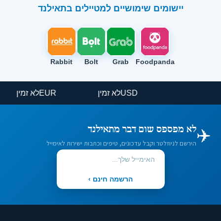
יישומים שימושיים למטיילים בתאילנד
Rabbit
Bolt
Grab
Foodpanda
USD
לא זמין
EUR
לא זמין
✈️
לא מפספס שום דבר מתאילנד
הירשם לניוזלטר וקבל עדכונים, טיפים וכתבות ישירות לאימייל
הרשמה חינם ›