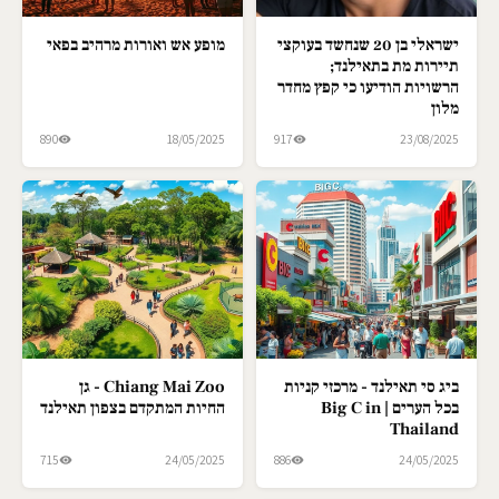
ישראלי בן 20 שנחשד בעוקצי
מופע אש ואורות מרהיב בפאי
תיירות מת בתאילנד;
הרשויות הודיעו כי קפץ מחדר
מלון
890
18/05/2025
917
23/08/2025
ביג סי תאילנד - מרכזי קניות
Chiang Mai Zoo - גן
בכל הערים | Big C in
החיות המתקדם בצפון תאילנד
Thailand
715
24/05/2025
886
24/05/2025