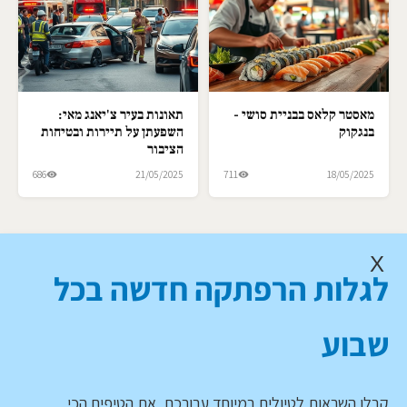
מאסטר קלאס בבניית סושי -
תאונות בעיר צ'יאנג מאי:
בנגקוק
השפעתן על תיירות ובטיחות
הציבור
686
21/05/2025
711
18/05/2025
X
לגלות הרפתקה חדשה בכל
שבוע
קבלו השראות לטיולים במיוחד עבורכם, את הטיפים הכי