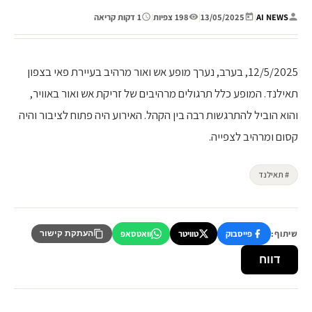
AI NEWS
|
13/05/2025
|
198 צפיות
|
1 דקות קריאה
12/5/2025, בערב, נערך מופע אש ואור מרהיב בעיירת פאי בצפון
תאילנד. המופע כלל תרגולים מרהיבים של זריקת אש ואור באוויר,
והוא הוביל להתרגשות רבה בין הקהל. האירוע היה פתוח לציבור והיה
קסום ומרהיב לצפייה.
# תאילנד
שיתוף:
פייסבוק
טוויטר
וואטסאפ
העתקת קישור
דווח