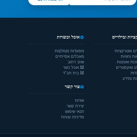
יות ובילויים
אוכל וכשרות
ים ואטרקציות
מסעדות מומלצות
ת וחוויות
מאכלים אסייתיים
כות ואומנות
שוקי רחוב
ט ואקסטרים
🕍 אוכל כשר
דות
🕍 בית חב"ד
ת ומידע
צור קשר
אודות
יצירת קשר
תנאי שימוש
מדיניות עוגיות