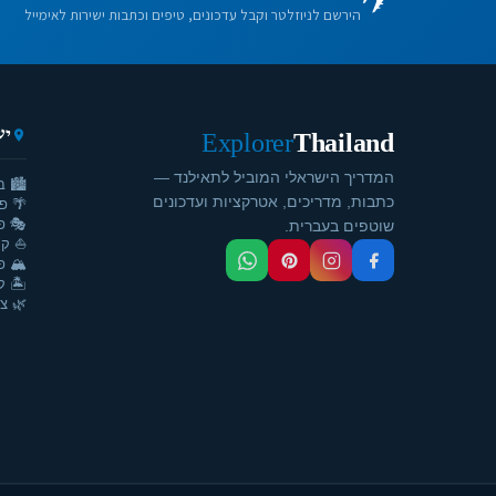
הירשם לניוזלטר וקבל עדכונים, טיפים וכתבות ישירות לאימייל
יע
Explorer
Thailand
המדריך הישראלי המוביל לתאילנד —
🏙️ ב
כתבות, מדריכים, אטרקציות ועדכונים
🌴 פ
🎭 פ
שוטפים בעברית.
⛵ קר
🏔️ פ
🏝️ ק
🌿 צ'