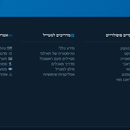
דים פופולריים
מדריכים למטייל
אטרקצ
נגקוק
מידע כללי
🗺️ טיול
וקט
ההיסטוריה של תאילנד
🎨 סדנאו
אטייה
מטיילים פעם ראשונה?
🖼️ תערו
אבי
מדריך מאכלים
🏄 ספור
אי
מילון למטייל
🍽️ מסע
ופנגן
אפליקציות שימושיות
⚠️ אזהרו
יאנג מאי