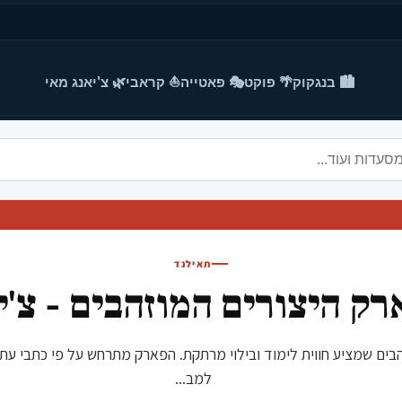
🏙️ בנגקוק
🌴 פוקט
🎭 פאטייה
⛵ קראבי
🌿 צ'יאנג מאי
תאילנד
רק היצורים המוזהבים - צ'י
בים שמציע חווית לימוד ובילוי מרתקת. הפארק מתרחש על פי כתבי עת
למב...