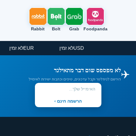
Rabbit
Bolt
Grab
Foodpanda
USD
לא זמין
EUR
לא זמין
✈️
לא מפספס שום דבר מתאילנד
הירשם לניוזלטר וקבל עדכונים, טיפים וכתבות ישירות לאימייל
הרשמה חינם ›