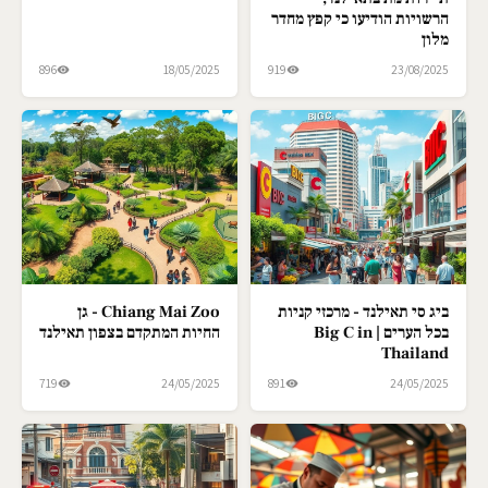
הרשויות הודיעו כי קפץ מחדר
מלון
896
18/05/2025
919
23/08/2025
ביג סי תאילנד - מרכזי קניות
Chiang Mai Zoo - גן
בכל הערים | Big C in
החיות המתקדם בצפון תאילנד
Thailand
719
24/05/2025
891
24/05/2025