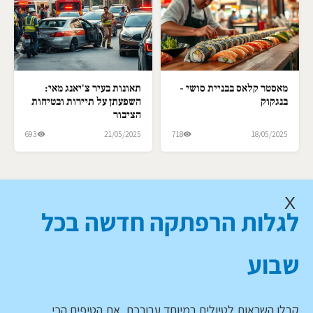
מאסטר קלאס בבניית סושי -
תאונות בעיר צ'יאנג מאי:
בנגקוק
השפעתן על תיירות ובטיחות
הציבור
693
21/05/2025
718
18/05/2025
X
לגלות הרפתקה חדשה בכל
שבוע
קבלו השראות לטיולים במיוחד עבורכם, את הטיפים הכי