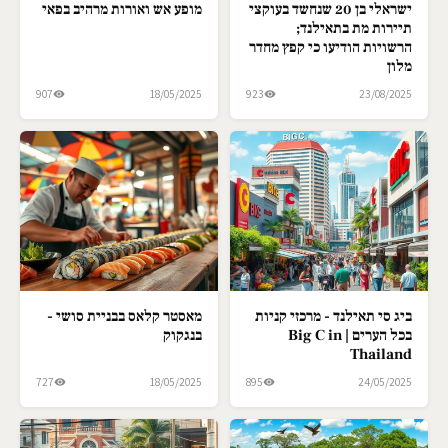
ישראלי בן 20 שנחשד בעוקצי
מופע אש ואורות מרהיב בפאי
תיירות מת בתאילנד;
הרשויות הודיעו כי קפץ מחדר
מלון
907
18/05/2025
923
23/08/2025
ביג סי תאילנד - מרכזי קניות
מאסטר קלאס בבניית סושי -
בכל הערים | Big C in
בנגקוק
Thailand
727
18/05/2025
895
24/05/2025