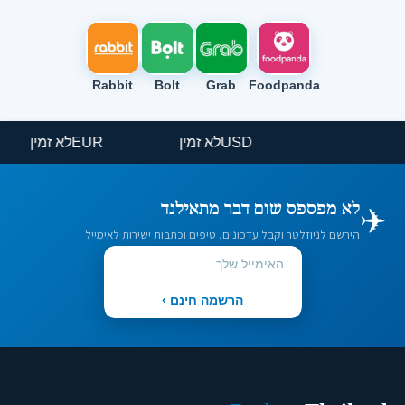
Rabbit
Bolt
Grab
Foodpanda
USD
לא זמין
EUR
לא זמין
✈️
לא מפספס שום דבר מתאילנד
הירשם לניוזלטר וקבל עדכונים, טיפים וכתבות ישירות לאימייל
הרשמה חינם ›