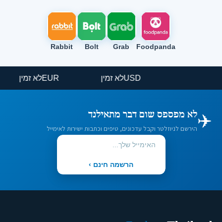
Rabbit
Bolt
Grab
Foodpanda
USD
לא זמין
EUR
לא זמין
✈️
לא מפספס שום דבר מתאילנד
הירשם לניוזלטר וקבל עדכונים, טיפים וכתבות ישירות לאימייל
הרשמה חינם ›