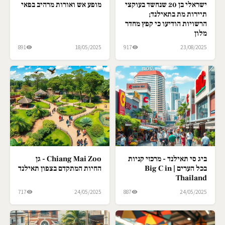
ישראלי בן 20 שנחשד בעוקצי
מופע אש ואורות מרהיב בפאי
תיירות מת בתאילנד;
הרשויות הודיעו כי קפץ מחדר
מלון
891
18/05/2025
917
23/08/2025
ביג סי תאילנד - מרכזי קניות
Chiang Mai Zoo - גן
בכל הערים | Big C in
החיות המתקדם בצפון תאילנד
Thailand
717
24/05/2025
887
24/05/2025