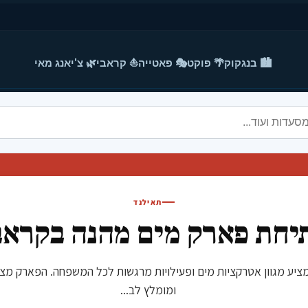
🏙️ בנגקוק
🌴 פוקט
🎭 פאטייה
⛵ קראבי
🌿 צ'יאנג מאי
תאילנד
יחת פארק מים מהנה בקראב
ראבהמציע מגוון אטרקציות מים ופעילויות מרגשות לכל המשפחה. הפארק 
ומומלץ לב...