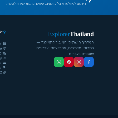
הירשם לניוזלטר וקבל עדכונים, טיפים וכתבות ישירות לאימייל
יע
Explorer
Thailand
המדריך הישראלי המוביל לתאילנד —
🏙️ ב
כתבות, מדריכים, אטרקציות ועדכונים
🌴 פ
🎭 פ
שוטפים בעברית.
⛵ קר
🏔️ פ
🏝️ ק
🌿 צ'