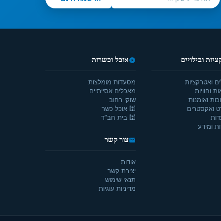
יות ובילויים
אוכל וכשרות
ים ואטרקציות
מסעדות מומלצות
ת וחוויות
מאכלים אסייתיים
כות ואומנות
שוקי רחוב
ט ואקסטרים
🕍 אוכל כשר
דות
🕍 בית חב"ד
ת ומידע
צור קשר
אודות
יצירת קשר
תנאי שימוש
מדיניות עוגיות