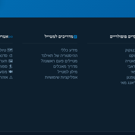
דים פופולריים
מדריכים למטייל
אטרקצ
נגקוק
מידע כללי
🗺️ טיול
וקט
ההיסטוריה של תאילנד
🎨 סדנאו
אטייה
מטיילים פעם ראשונה?
🖼️ תערו
אבי
מדריך מאכלים
🏄 ספור
אי
מילון למטייל
🍽️ מסע
ופנגן
אפליקציות שימושיות
⚠️ אזהרו
יאנג מאי