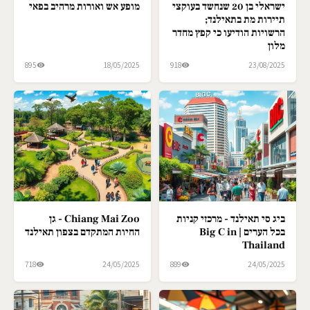
ישראלי בן 20 שנחשד בעוקצי
מופע אש ואורות מרהיב בפאי
תיירות מת בתאילנד;
הרשויות הודיעו כי קפץ מחדר
מלון
895
18/05/2025
918
23/08/2025
ביג סי תאילנד - מרכזי קניות
Chiang Mai Zoo - גן
בכל הערים | Big C in
החיות המתקדם בצפון תאילנד
Thailand
718
24/05/2025
889
24/05/2025