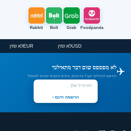
Rabbit
Bolt
Grab
Foodpanda
USD
לא זמין
EUR
לא זמין
✈️
לא מפספס שום דבר מתאילנד
הירשם לניוזלטר וקבל עדכונים, טיפים וכתבות ישירות לאימייל
הרשמה חינם ›