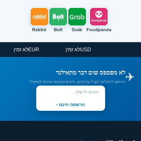
Rabbit
Bolt
Grab
Foodpanda
USD
לא זמין
EUR
לא זמין
✈️
לא מפספס שום דבר מתאילנד
הירשם לניוזלטר וקבל עדכונים, טיפים וכתבות ישירות לאימייל
הרשמה חינם ›