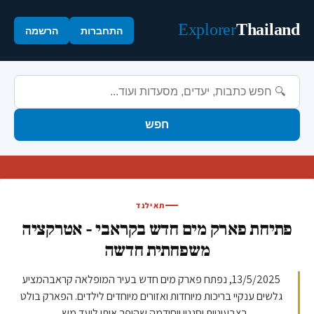
Explorer
Thailand
התחברות
הרשמה
חפש
תאילנד
פתיחת פארק מים חדש בקראבי - אטרקציה
משפחתית חדשה
13/5/2025, נפתח פארק מים חדש בעיר המופלאה קראבהמציע
גלשים ענקיי בריכות מיוחדות ואזורים מיוחדים לילדים. הפארק בולט
בצבעוניות וסגנון ייחודמה שהופך אותו ליעד מש...