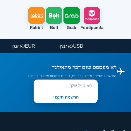
Rabbit
Bolt
Grab
Foodpanda
USD
לא זמין
EUR
לא זמין
✈️
לא מפספס שום דבר מתאילנד
הירשם לניוזלטר וקבל עדכונים, טיפים וכתבות ישירות לאימייל
הרשמה חינם ›