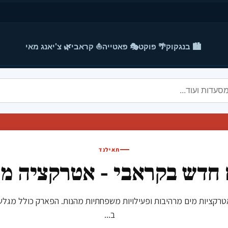
🏙️ בנגקוק
🌴 פוקט
🎭 פאטייה
⛵ קראבי
🌿 צ'יאנג מאי
תאילנד
 חדש בקראבי - אטרקציה מ
ציע אטרקציות מים מרהיבות ופעילויות משפחתיות מהנות. הפארק כולל מגלש
ב...