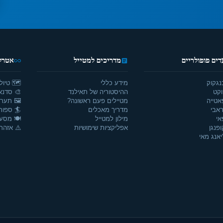
דים פופולריים
מדריכים למטייל
אטרקצ
נגקוק
מידע כללי
🗺️ טיול
וקט
ההיסטוריה של תאילנד
🎨 סדנאו
אטייה
מטיילים פעם ראשונה?
🖼️ תערו
אבי
מדריך מאכלים
🏄 ספור
אי
מילון למטייל
🍽️ מסע
ופנגן
אפליקציות שימושיות
⚠️ אזהרו
יאנג מאי