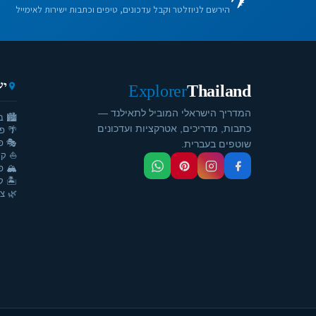
הירשם לניוזלטר וקבל עדכונים, טיפים וכתבות ישירות לאימייל
יע
Explorer
Thailand
המדריך הישראלי המוביל לתאילנד —
🏙️ ב
כתבות, מדריכים, אטרקציות ועדכונים
🌴 פ
🎭 פ
שוטפים בעברית.
⛵ קר
🏔️ פ
🏝️ ק
🌿 צ'