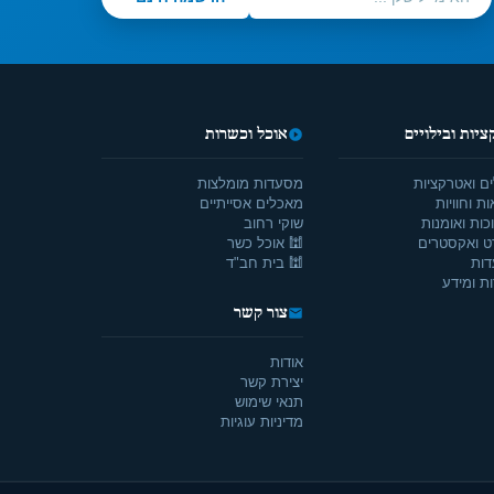
יות ובילויים
אוכל וכשרות
ים ואטרקציות
מסעדות מומלצות
ת וחוויות
מאכלים אסייתיים
כות ואומנות
שוקי רחוב
ט ואקסטרים
🕍 אוכל כשר
דות
🕍 בית חב"ד
ת ומידע
צור קשר
אודות
יצירת קשר
תנאי שימוש
מדיניות עוגיות