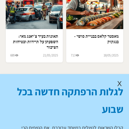
מאסטר קלאס בבניית סושי -
תאונות בעיר צ'יאנג מאי:
בנגקוק
השפעתן על תיירות ובטיחות
הציבור
689
21/05/2025
713
18/05/2025
X
לגלות הרפתקה חדשה בכל
שבוע
קבלו השראות לטיולים במיוחד עבורכם, את הטיפים הכי