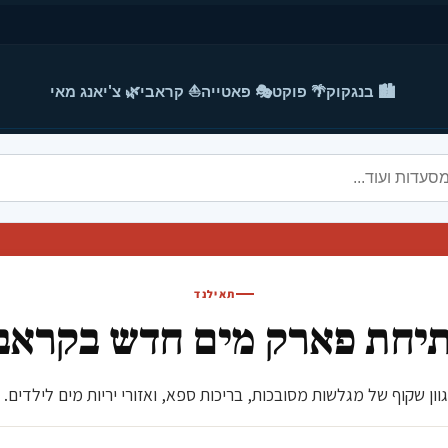
🏙️ בנגקוק
🌴 פוקט
🎭 פאטייה
⛵ קראבי
🌿 צ'יאנג מאי
תאילנד
יחת פארק מים חדש בקראב