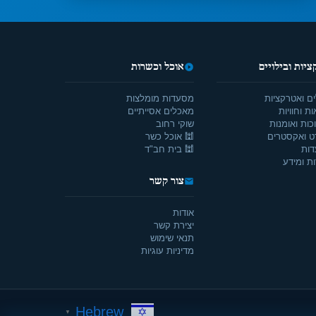
יות ובילויים
אוכל וכשרות
ים ואטרקציות
מסעדות מומלצות
ת וחוויות
מאכלים אסייתיים
כות ואומנות
שוקי רחוב
ט ואקסטרים
🕍 אוכל כשר
דות
🕍 בית חב"ד
ת ומידע
צור קשר
אודות
יצירת קשר
תנאי שימוש
מדיניות עוגיות
Hebrew
▼