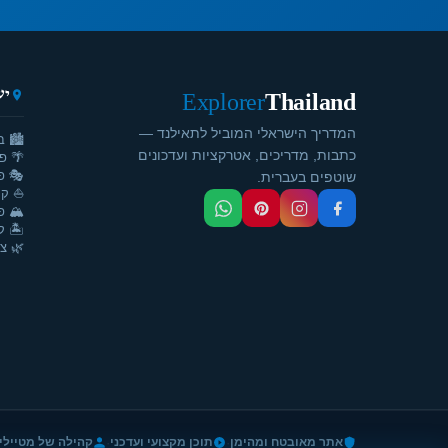
יע
Explorer
Thailand
המדריך הישראלי המוביל לתאילנד —
🏙️ ב
כתבות, מדריכים, אטרקציות ועדכונים
🌴 פ
🎭 פ
שוטפים בעברית.
⛵ קר
🏔️ פ
🏝️ ק
🌿 צ'
·
·
אתר מאובטח ומהימן
תוכן מקצועי ועדכני
קהילה של מטיילי