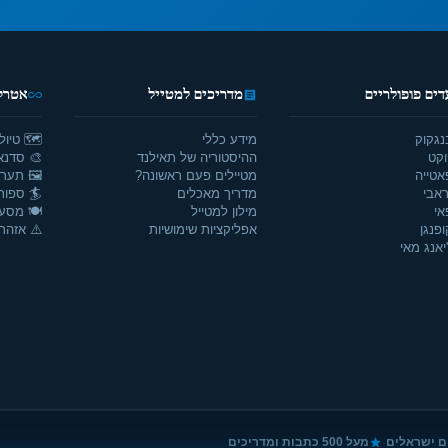
דים פופולריים
מדריכים למטייל
אטרקצ
נגקוק
מידע כללי
🗺️ טיול
וקט
ההיסטוריה של תאילנד
🎨 סדנאו
אטייה
מטיילים פעם ראשונה?
🖼️ תערו
אבי
מדריך מאכלים
🏄 ספור
אי
מילון למטייל
🍽️ מסע
ופנגן
אפליקציות שימושיות
⚠️ אזהרו
יאנג מאי
·
ם ישראלים
מעל 500 כתבות ומדריכים