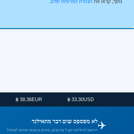
נוסף, קראו את
הצהרת הפרטיות שלנו
.
38.36 ฿
EUR
33.30 ฿
USD
✈️
לא מפספס שום דבר מתאילנד
הירשם לניוזלטר וקבל עדכונים, טיפים וכתבות ישירות לאימייל