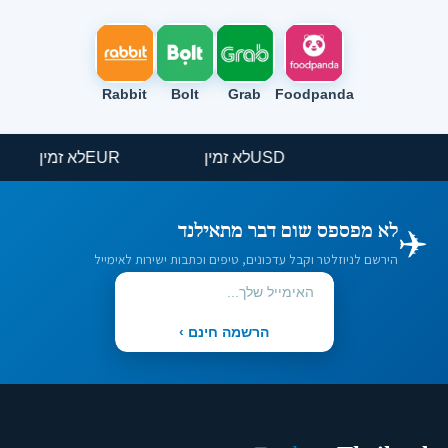
Rabbit
Bolt
Grab
Foodpanda
USD
לא זמין
EUR
לא זמין
✈️
לא מפספס שום דבר מתאילנד
הירשם לניוזלטר וקבל עדכונים, טיפים וכתבות ישירות לאימייל
הרשמה חינם ›