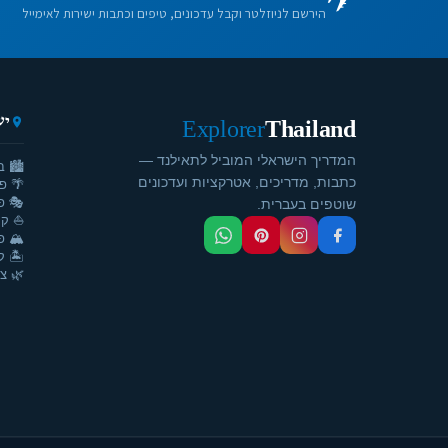
הירשם לניוזלטר וקבל עדכונים, טיפים וכתבות ישירות לאימייל
יע
Explorer
Thailand
המדריך הישראלי המוביל לתאילנד —
🏙️ ב
כתבות, מדריכים, אטרקציות ועדכונים
🌴 פ
🎭 פ
שוטפים בעברית.
⛵ קר
🏔️ פ
🏝️ ק
🌿 צ'