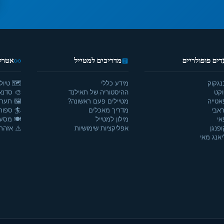
דים פופולריים
מדריכים למטייל
אטרקצ
נגקוק
מידע כללי
🗺️ טיול
וקט
ההיסטוריה של תאילנד
🎨 סדנאו
אטייה
מטיילים פעם ראשונה?
🖼️ תערו
אבי
מדריך מאכלים
🏄 ספור
אי
מילון למטייל
🍽️ מסע
ופנגן
אפליקציות שימושיות
⚠️ אזהרו
יאנג מאי