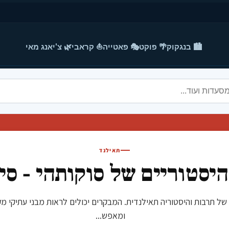
🏙️ בנגקוק
🌴 פוקט
🎭 פאטייה
⛵ קראבי
🌿 צ'יאנג מאי
תאילנד
סטוריים של סוקותהי - סי
של תרבות והיסטוריה תאילנדית. המבקרים יכולים לראות מבני עתיקי 
ומאפש...