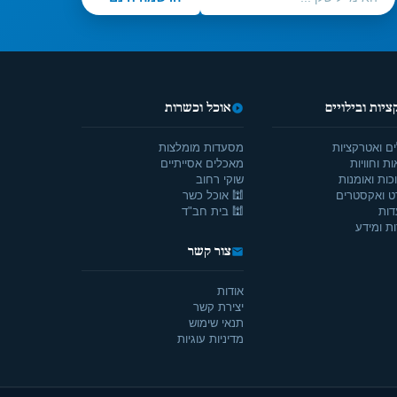
יות ובילויים
אוכל וכשרות
ים ואטרקציות
מסעדות מומלצות
ת וחוויות
מאכלים אסייתיים
כות ואומנות
שוקי רחוב
ט ואקסטרים
🕍 אוכל כשר
דות
🕍 בית חב"ד
ת ומידע
צור קשר
אודות
יצירת קשר
תנאי שימוש
מדיניות עוגיות