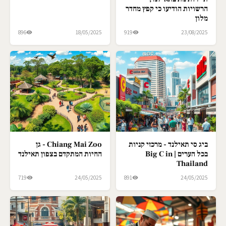
הרשויות הודיעו כי קפץ מחדר
מלון
896
18/05/2025
919
23/08/2025
ביג סי תאילנד - מרכזי קניות
Chiang Mai Zoo - גן
בכל הערים | Big C in
החיות המתקדם בצפון תאילנד
Thailand
719
24/05/2025
891
24/05/2025