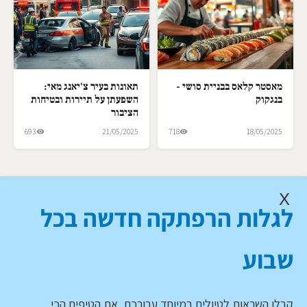
מאסטר קלאס בבניית סושי -
תאונות בעיר צ'יאנג מאי:
בנגקוק
השפעתן על תיירות ובטיחות
הציבור
693
21/05/2025
718
18/05/2025
X
לגלות הרפתקה חדשה בכל
שבוע
קבלו השראות לטיולים במיוחד עבורכם, את הטיפים הכי