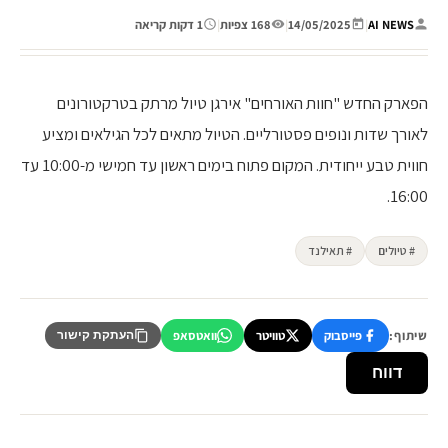
AI NEWS
|
14/05/2025
|
168 צפיות
|
1 דקות קריאה
הפארק החדש "חוות האורחים" אירגן טיול מרתק בטרקטורונים
לאורך שדות ונופים פסטורליים. הטיול מתאים לכל הגילאים ומציע
חווית טבע ייחודית. המקום פתוח בימים ראשון עד חמישי מ-10:00 עד
16:00.
# טיולים
# תאילנד
שיתוף:
פייסבוק
טוויטר
וואטסאפ
העתקת קישור
דווח