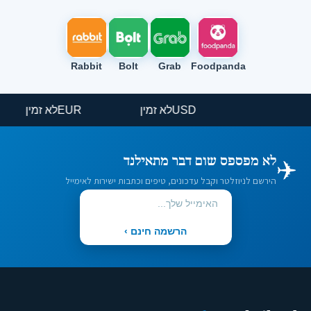
Rabbit
Bolt
Grab
Foodpanda
USD
לא זמין
EUR
לא זמין
✈️
לא מפספס שום דבר מתאילנד
הירשם לניוזלטר וקבל עדכונים, טיפים וכתבות ישירות לאימייל
הרשמה חינם ›