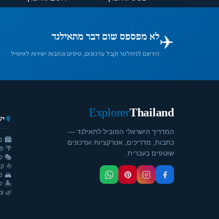
✈️
לא מפספס שום דבר מתאילנד
הירשם לניוזלטר וקבל עדכונים, טיפים וכתבות ישירות לאימייל
Explorer
Thailand
יע
המדריך הישראלי המוביל לתאילנד —
🏙️ ב
כתבות, מדריכים, אטרקציות ועדכונים
🌴 פ
שוטפים בעברית.
🎭 פ
⛵ קר
🏔️ פ
🏝️ ק
🌿 צ'