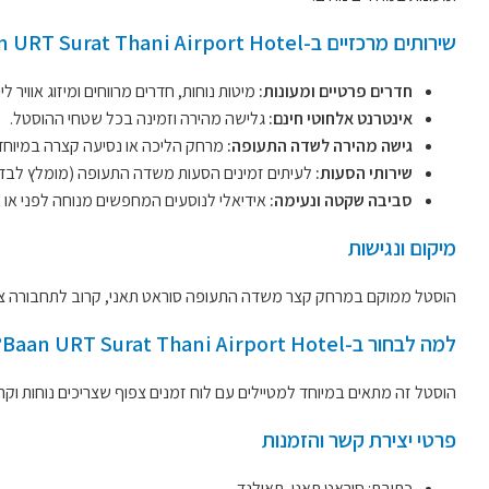
שירותים מרכזיים ב-Baan URT Surat Thani Airport Hotel
חדרים פרטיים ומעונות:
מיטות נוחות, חדרים מרווחים ומיזוג אוויר לי
אינטרנט אלחוטי חינם:
גלישה מהירה וזמינה בכל שטחי ההוסטל.
גישה מהירה לשדה התעופה:
מרחק הליכה או נסיעה קצרה במיוח
שירותי הסעות:
לעיתים זמינים הסעות משדה התעופה (מומלץ לבד
סביבה שקטה ונעימה:
אידיאלי לנוסעים המחפשים מנוחה לפני או א
מיקום ונגישות
הוסטל ממוקם במרחק קצר משדה התעופה סוראט תאני, קרוב לתחבורה ציבו
למה לבחור ב-Baan URT Surat Thani Airport Hotel?
הוסטל זה מתאים במיוחד למטיילים עם לוח זמנים צפוף שצריכים נוחות וקרבה
פרטי יצירת קשר והזמנות
כתובת: סוראט תאני, תאילנד