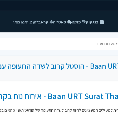
🏙️ בנגקוק
🌴 פוקט
🎭 פאטייה
⛵ קראבי
🌿 צ'יאנג מאי
ים פרטיים בסוראט תאני
Baan U - אירוח נוח בקרבת שדה התעופה
ית למטיילים המעוניינים להיות קרוב לשדה התעופה של סוראט תאני. מתאים במי