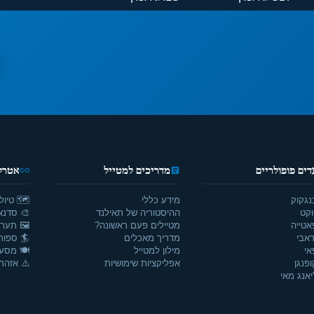
דים פופולריים
מדריכים למטייל
אטרקצ
נגקוק
מידע כללי
🗺️ טיול
וקט
ההיסטוריה של תאילנד
🎨 סדנאו
אטייה
מטיילים פעם ראשונה?
🖼️ תערו
אבי
מדריך מאכלים
🏄 ספור
אי
מילון למטייל
🍽️ מסע
ופנגן
אפליקציות שימושיות
⚠️ אזהרו
יאנג מאי