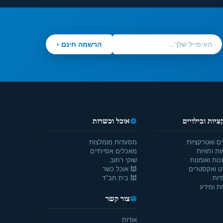
הרשמה חינם ›
יות ובילויים
אוכל וכשרות
ים ואטרקציות
מסעדות מומלצות
ת וחוויות
מאכלים אסייתיים
כות ואומנות
שוקי רחוב
ט ואקסטרים
🕍 אוכל כשר
דות
🕍 בית חב"ד
ת ומידע
צור קשר
אודות