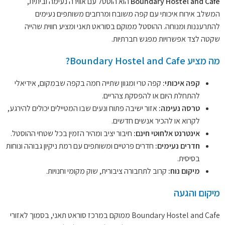
Boundary Hostel and Cafe
הוא הוסטל עם אווירה נעימה וביתית,
המשלב אירוח איכותי עם קפה משובח ומרחבים משותפים נעימים
להתרעננות ומנוחה. ההוסטל ממוקם בסוראט תאני ומציע חווית שהייה
שקטה לצד אפשרויות מפגש חברתיות.
מה מציע Boundary Hostel and Cafe?
קפה איכותי:
קפה טרי ומגוון שתייה חמה בקפה שבמקום, אידיאלי
להתחלת היום או להפסקת צהריים.
טרסה נעימה:
אזור ישיבה פתוח ונעים שבו המטיילים יכולים להירגע,
לקרוא או להכיר אנשים חדשים.
אינטרנט אלחוטי חינם:
חיבור יציב ומהיר הזמין בכל שטחי ההוסטל.
חדרים נעימים:
חדרים פרטיים ומשותפים עם רמת ניקיון גבוהה ונוחות
בסיסית.
מיקום נוח:
קרוב לתחבורה ציבורית, שוק מקומי וחנויות.
מיקום והגעה
Boundary Hostel and Cafe ממוקם במרכז סוראט תאני, בסמוך לאזורי