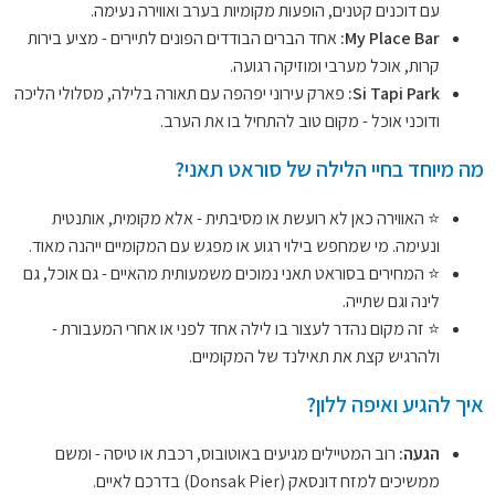
עם דוכנים קטנים, הופעות מקומיות בערב ואווירה נעימה.
My Place Bar:
אחד הברים הבודדים הפונים לתיירים - מציע בירות
קרות, אוכל מערבי ומוזיקה רגועה.
Si Tapi Park:
פארק עירוני יפהפה עם תאורה בלילה, מסלולי הליכה
ודוכני אוכל - מקום טוב להתחיל בו את הערב.
מה מיוחד בחיי הלילה של סוראט תאני?
⭐ האווירה כאן לא רועשת או מסיבתית - אלא מקומית, אותנטית
ונעימה. מי שמחפש בילוי רגוע או מפגש עם המקומיים ייהנה מאוד.
⭐ המחירים בסוראט תאני נמוכים משמעותית מהאיים - גם אוכל, גם
לינה וגם שתייה.
⭐ זה מקום נהדר לעצור בו לילה אחד לפני או אחרי המעבורת -
ולהרגיש קצת את תאילנד של המקומיים.
איך להגיע ואיפה ללון?
הגעה:
רוב המטיילים מגיעים באוטובוס, רכבת או טיסה - ומשם
ממשיכים למזח דונסאק (Donsak Pier) בדרכם לאיים.