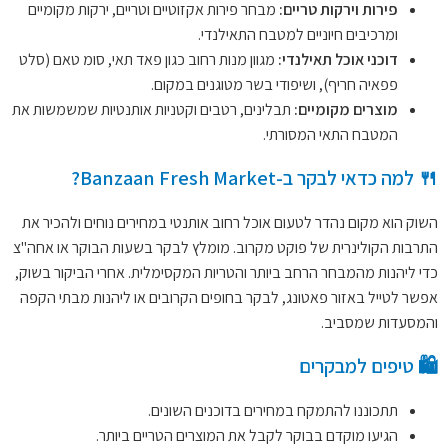
פירות וירקות טריים:
מבחר פירות אקזוטיים וטריים, ירקות מקומיים
ומרכיבים חיוניים למטבח התאילנדי.
דוכני אוכל תאילנדי:
מגוון מנות רחוב כגון פאד תאי, סומ טאם (סלט
פפאיה חריף), ושיפודי בשר מטוגנים במקום.
מוצרים מקומיים:
תבלינים, רטבים וקטניות אותנטיות שמשמשות את
המטבח התאי המסורתי.
🍴 למה כדאי לבקר ב-Banzaan Fresh Market?
השוק הוא מקום נהדר לטעום אוכל רחוב אותנטי במחירים נוחים ולהכיר את
התרבות הקולינרית של פוקט מקרוב. מומלץ לבקר בשעות הבוקר או אחה"צ
כדי ליהנות מהמבחר הרחב ביותר והטריות המקסימלית. אחרי הביקור בשוק,
אפשר לטייל באזור פאטונג, לבקר בחופים הקרובים או ליהנות מבתי הקפה
והמסעדות שמסביב.
🛍️ טיפים למבקרים
תתכוננו להתמקח במחירים בדוכנים השונים.
הגיעו מוקדם בבוקר לקבל את המוצרים הטריים ביותר.