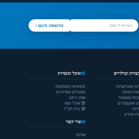
הרשמה חינם ›
יות ובילויים
אוכל וכשרות
ים ואטרקציות
מסעדות מומלצות
ת וחוויות
מאכלים אסייתיים
כות ואומנות
שוקי רחוב
ט ואקסטרים
🕍 אוכל כשר
דות
🕍 בית חב"ד
ת ומידע
צור קשר
אודות