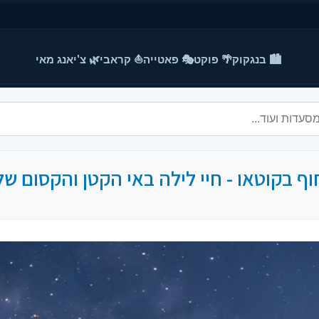
🏙️ בנגקוק
🌴 פוקט
🎭 פאטייה
⛵ קראבי
🌿 צ'יאנג מאי
ף בקוטאו - חיי לילה באי הקטן והקסום ש