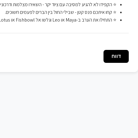
⭐ הקפידו לא להגיע למסיבה עם ציוד יקר - השאירו מצלמות ודרכונים
⭐ קחו איתכם פנס קטן - שבילי החול בין הברים לפעמים חשוכים.
⭐ התחילו את הערב ב-Maya או Leo וגלשו אל Fishbowl או Lotus כשמתחיל להיות סוער.
דווח