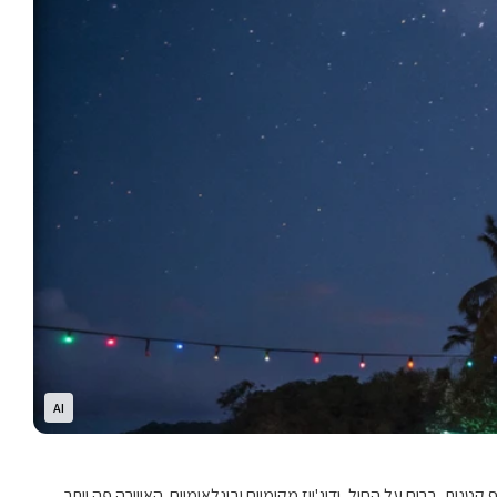
AI
ף קטנות, ברים על החול, ודיג'ייז מקומיים ובינלאומיים. האווירה פה יותר