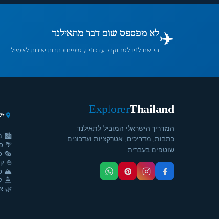
✈️
לא מפספס שום דבר מתאילנד
הירשם לניוזלטר וקבל עדכונים, טיפים וכתבות ישירות לאימייל
Explorer
Thailand
יע
המדריך הישראלי המוביל לתאילנד —
🏙️ ב
כתבות, מדריכים, אטרקציות ועדכונים
🌴 פ
שוטפים בעברית.
🎭 פ
⛵ קר
🏔️ פ
🏝️ ק
🌿 צ'