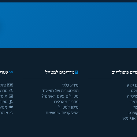
דים פופולריים
מדריכים למטייל
אטרקצ
נגקוק
מידע כללי
🗺️ טיול
וקט
ההיסטוריה של תאילנד
🎨 סדנאו
אטייה
מטיילים פעם ראשונה?
🖼️ תערו
אבי
מדריך מאכלים
🏄 ספור
אי
מילון למטייל
🍽️ מסע
ופנגן
אפליקציות שימושיות
⚠️ אזהרו
יאנג מאי