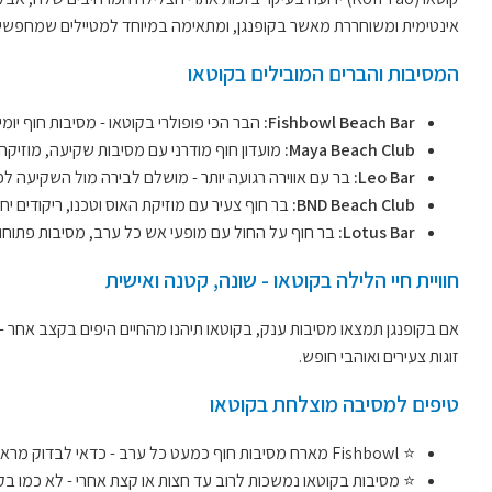
אינטימית ומשוחררת מאשר בקופנגן, ומתאימה במיוחד למטיילים שמחפשים שי
המסיבות והברים המובילים בקוטאו
Fishbowl Beach Bar:
הבר הכי פופולרי בקוטאו - מסיבות חוף יומיו
Maya Beach Club:
מועדון חוף מודרני עם מסיבות שקיעה, מוזיקה א
Leo Bar:
בר עם אווירה רגועה יותר - מושלם לבירה מול השקיעה ל
BND Beach Club:
בר חוף צעיר עם מוזיקת האוס וטכנו, ריקודים יח
Lotus Bar:
בר חוף על החול עם מופעי אש כל ערב, מסיבות פתוחות
חוויית חיי הלילה בקוטאו - שונה, קטנה ואישית
אם בקופנגן תמצאו מסיבות ענק, בקוטאו תיהנו מהחיים היפים בקצב אחר - 
זוגות צעירים ואוהבי חופש.
טיפים למסיבה מוצלחת בקוטאו
⭐ Fishbowl מארח מסיבות חוף כמעט כל ערב - כדאי לבדוק מראש מתי יש הופעות חיות.
⭐ מסיבות בקוטאו נמשכות לרוב עד חצות או קצת אחרי - לא כמו בק