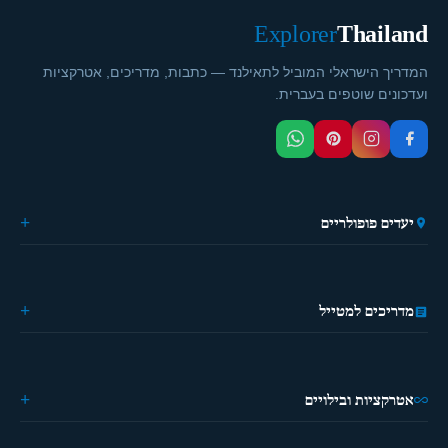
Explorer
Thailand
המדריך הישראלי המוביל לתאילנד — כתבות, מדריכים, אטרקציות
ועדכונים שוטפים בעברית.
יעדים פופולריים
🏙️ בנגקוק
🌴 פוקט
🎭 פאטייה
מדריכים למטייל
⛵ קראבי
🏔️ פאי
מידע כללי
🏝️ קופנגן
ההיסטוריה של תאילנד
🌿 צ'יאנג מאי
מטיילים פעם ראשונה?
אטרקציות ובילויים
מדריך מאכלים
מילון למטייל
🗺️ טיולים ואטרקציות
אפליקציות שימושיות