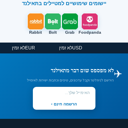
יישומים שימושיים למטיילים בתאילנד
Rabbit
Bolt
Grab
Foodpanda
USD
לא זמין
EUR
לא זמין
✈️
לא מפספס שום דבר מתאילנד
הירשם לניוזלטר וקבל עדכונים, טיפים וכתבות ישירות לאימייל
הרשמה חינם ›