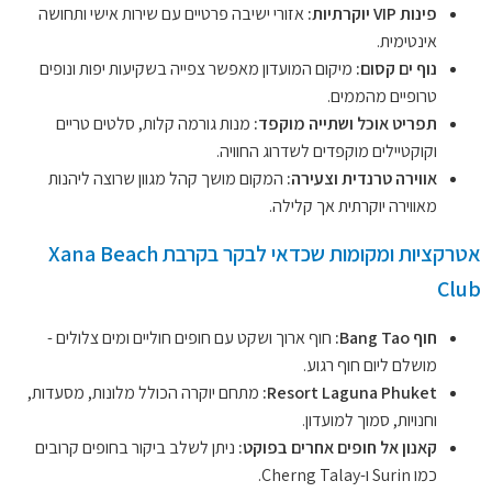
פינות VIP יוקרתיות:
אזורי ישיבה פרטיים עם שירות אישי ותחושה
אינטימית.
נוף ים קסום:
מיקום המועדון מאפשר צפייה בשקיעות יפות ונופים
טרופיים מהממים.
תפריט אוכל ושתייה מוקפד:
מנות גורמה קלות, סלטים טריים
וקוקטיילים מוקפדים לשדרוג החוויה.
אווירה טרנדית וצעירה:
המקום מושך קהל מגוון שרוצה ליהנות
מאווירה יוקרתית אך קלילה.
אטרקציות ומקומות שכדאי לבקר בקרבת Xana Beach
Club
חוף Bang Tao:
חוף ארוך ושקט עם חופים חוליים ומים צלולים -
מושלם ליום חוף רגוע.
Resort Laguna Phuket:
מתחם יוקרה הכולל מלונות, מסעדות,
וחנויות, סמוך למועדון.
קאנון אל חופים אחרים בפוקט:
ניתן לשלב ביקור בחופים קרובים
כמו Surin ו-Cherng Talay.