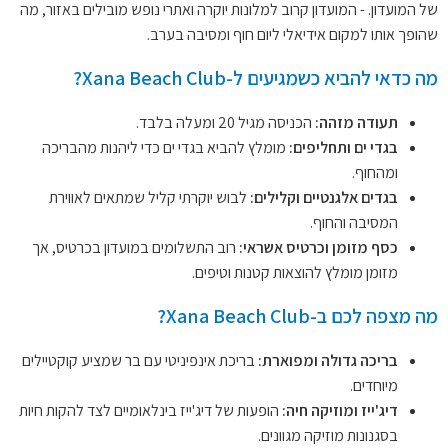
של המועדון. - המועדון קרוב למלונות יוקרה ואתרי נופש מובילים באזור, מה
שהופך אותו למקום אידיאלי ליום חוף ומסיבה בערב.
מה כדאי להביא כשמגיעים ל-Xana Beach Club?
תעודה מזהה:
הכניסה מגיל 20 ומעלה בלבד.
בגדי ים ותחליפים:
מומלץ להביא בגדי ים כדי ליהנות מהבריכה
ומהחוף.
בגדים אלגנטיים וקלילים:
לבוש יוקרתי קליל שמתאים לאווירת
המסיבה והחוף.
כסף מזומן וכרטיס אשראי:
רוב התשלומים במועדון בכרטיס, אך
מזומן מומלץ להוצאות קטנות וטיפים.
מה מצפה לכם ב-Xana Beach Club?
בריכה גדולה ומפוארת:
בריכת אינפיניטי עם בר שמציע קוקטיילים
מיוחדים.
דיג'ייז ומוזיקה חיה:
הופעות של דיג'ייז בינלאומיים לצד להקות חיות
בסגנונות מוזיקה מגוונים.