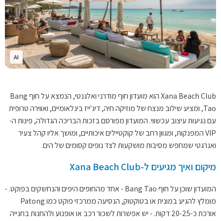
AI
Xana Beach Club הוא מועדון חוף מודרני ואלגנטי, הנמצא על חוף Bang
Tao, ומציע שילוב מנצח של מוזיקה חיה, דיג'ייז בינלאומיים, ואווירה טרופית
עם נגיעות עיצוב עכשווי. המועדון מפורסם בזכות הבריכה הגדולה, פינות ה-
VIP המפנקות, ומגוון רחב של קוקטיילים איכותיים, ומושך אליו קהל צעיר
ואנרגטי שמחפש מסיבות מושקעות לצד נופים קסומים של הים.
מיקום ואיך מגיעים ל-Xana Beach Club
המועדון שוכן על חוף Bang Tao - אחד מהחופים היפים והנחשקים בפוקט. -
מומלץ להגיע במונית או בטוקטוק, הנסיעה ממרכזי פוקט כמו Patong
אורכת כ-20-25 דקות. - יש אפשרות לשכור רכב או אופנוע ולהחנות בחנייה