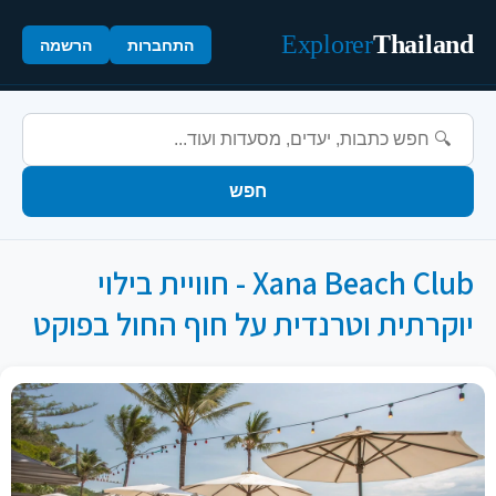
Explorer
Thailand
התחברות
הרשמה
חפש
Xana Beach Club - חוויית בילוי
יוקרתית וטרנדית על חוף החול בפוקט