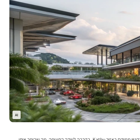
AI
Central Phuket Floresta הוא קניון חדש יחסית בפוקט, המציע חוויית קנייה יוקרתית ומוקפדת עם דגש על מותגים מובילים, עיצוב מודרני ואווירה נעימה. הקניון ממוקם באזור Kathu, בקרבה לשדה התעופה, מה שהופך אותו