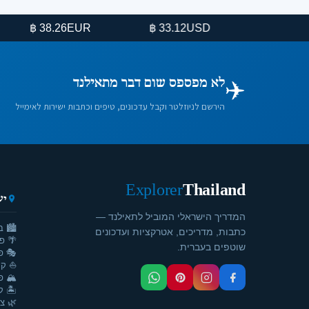
EUR
USD
8.26 ฿
33.12 ฿
✈️
לא מפספס שום דבר מתאילנד
הירשם לניוזלטר וקבל עדכונים, טיפים וכתבות ישירות לאימייל
Explorer
Thailand
יע
המדריך הישראלי המוביל לתאילנד —
🏙️ ב
כתבות, מדריכים, אטרקציות ועדכונים
🌴 פ
שוטפים בעברית.
🎭 פ
⛵ קר
🏔️ פ
🏝️ ק
🌿 צ'