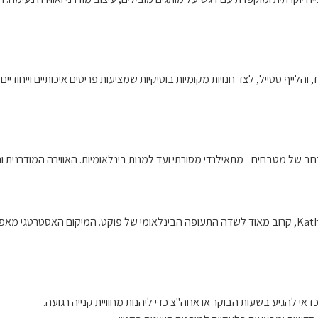
רחב של מטבחים - מתאילנדי מסורתי ועד למנות בינלאומיות. האווירה המודרנית 
Central Phuket Floresta ממוקם ברחוב Wichitsongkram, באזור Kathu, קרוב מאוד לשדה התעופה הבינלאומי 
כדאי להגיע בשעות הבוקר או אחה"צ כדי ליהנות מחוויית קנייה רגועה.