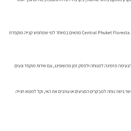
בקניון תוכלו למצוא מבחר של מותגים מובילים בתחומי האופנה, האקססוריז, והלייף סטייל, לצד חנויות מקומיות בוטיקיות שמציעות פריטים איכותיים וייחודיים. Central Phuket Floresta מתאים במיוחד למי שמחפש קנייה מוקפדת
והנעימה מזמינה למנוחה ולפסק זמן מהשופינג, עם שירות מוקפד ונעים.
של פוקט. המיקום האסטרטגי מאפשר גישה נוחה למבקרים המגיעים או עוזבים את האי, וקל למצוא חנייה