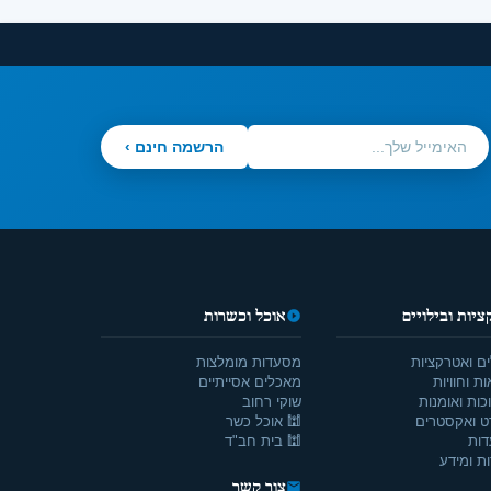
הרשמה חינם ›
יות ובילויים
אוכל וכשרות
ים ואטרקציות
מסעדות מומלצות
ת וחוויות
מאכלים אסייתיים
כות ואומנות
שוקי רחוב
ט ואקסטרים
🕍 אוכל כשר
דות
🕍 בית חב"ד
ת ומידע
צור קשר