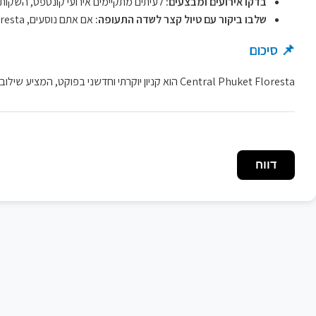
בדקו אירועים ומבצעים:
לעיתים מתקיימים אירועי קונספט, השקות 
שלבו ביקור עם טיול קצר לשדה התעופה:
אם אתם נוסעים, Central Phuket Floresta הוא מקום מצוין לעצירת קנייה קצרה לפני הטיסה.
📌 סיכום
Central Phuket Floresta הוא קניון יוקרתי וחדשני בפוקט, המציע שילוב מנצח של מותגים מובילים, בתי קפה איכותיים ואווירה מודרנית ונעימה - מתאים למבקרים שמעריכים חוויית קנייה איכותית וקרובה לשדה התעופה.
דווח