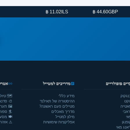
ILS
GBP
11.02 ฿
44.60 ฿
3
דים פופולריים
מדריכים למטייל
אטרקצ
נגקוק
מידע כללי
🗺️ טיול
וקט
ההיסטוריה של תאילנד
🎨 סדנאו
אטייה
מטיילים פעם ראשונה?
🖼️ תערו
אבי
מדריך מאכלים
🏄 ספור
אי
מילון למטייל
🍽️ מסע
ופנגן
אפליקציות שימושיות
⚠️ אזהרו
יאנג מאי