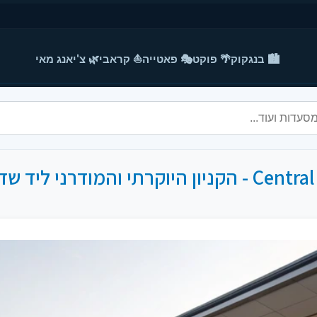
🏙️ בנגקוק
🌴 פוקט
🎭 פאטייה
⛵ קראבי
🌿 צ'יאנג מאי
י ליד שדה התעופה בפוקט